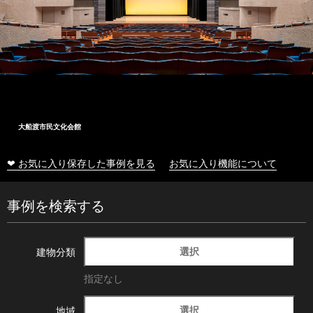
大船渡市民文化会館
❤ お気に入り保存した事例を見る
お気に入り機能について
事例を検索する
選択
建物分類
指定なし
選択
地域