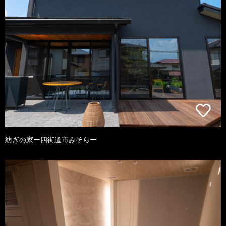
紡ぎの家ー四街道市みそらー