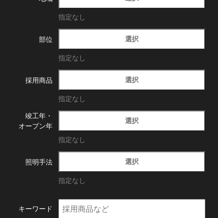
指定なし
選択
部位
指定なし
選択
採用商品
指定なし
竣工年・
選択
オープン年
指定なし
選択
照明手法
指定なし
キーワード