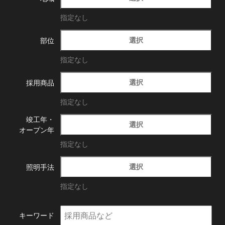
指定なし
選択
部位
指定なし
選択
採用商品
指定なし
竣工年・
選択
オープン年
指定なし
選択
照明手法
指定なし
キーワード