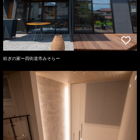
紡ぎの家ー四街道市みそらー