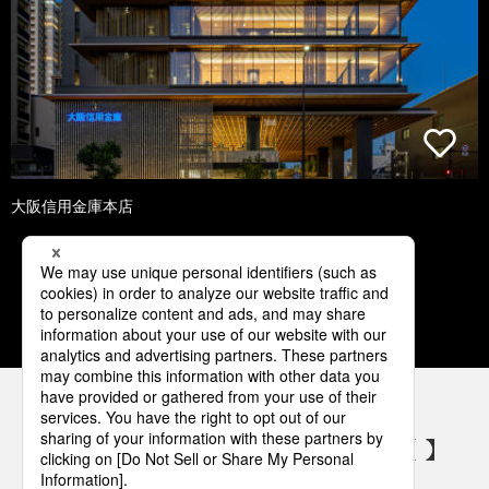
大阪信用金庫本店
1
2
3
4
5
パナソニックの電気設備 SNSアカウント