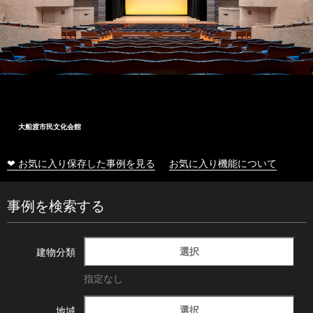
大船渡市民文化会館
❤ お気に入り保存した事例を見る
お気に入り機能について
事例を検索する
選択
建物分類
指定なし
選択
地域