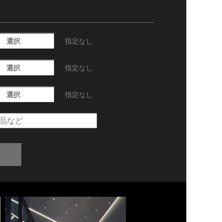
選択
指定なし
選択
指定なし
選択
指定なし