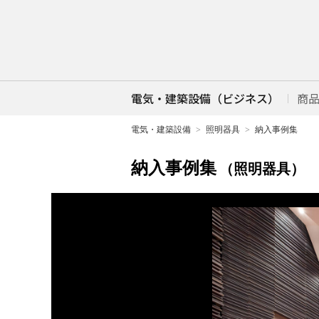
電気・建築設備（ビジネス）
商
電気・建築設備
照明器具
納入事例集
納入事例集
（照明器具）