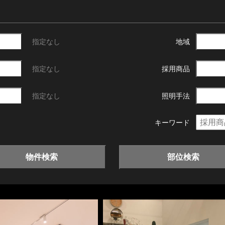
指定なし
地域
指定なし
採用商品
指定なし
照明手法
キーワード
物件検索
部位検索