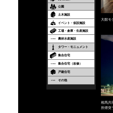
公園
土木施設
大館モ
イベント・仮設施設
工場・倉庫・生産施設
農林水産施設
タワー・モニュメント
集合住宅
集合住宅（改修）
戸建住宅
その他
相馬共
所煙突