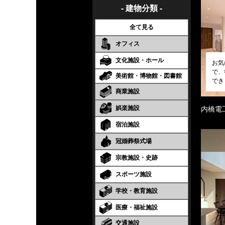
- 建物分類 -
全て見る
オフィス
文化施設・ホール
お気
で、
美術館・博物館・図書館
でき
商業施設
娯楽施設
内橋電
宿泊施設
冠婚葬祭式場
宗教施設・史跡
スポーツ施設
学校・教育施設
医療・福祉施設
交通施設