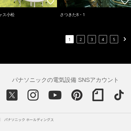
ャス小松
さつきた8・1
1
2
3
4
5
パナソニックの電気設備 SNSアカウント
パナソニック ホールディングス