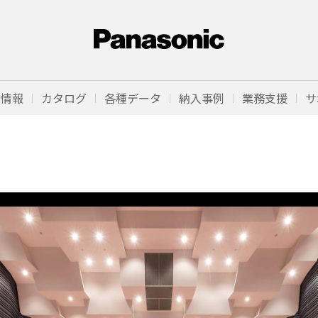
品情報
カタログ
各種データ
納入事例
業務支援
サ