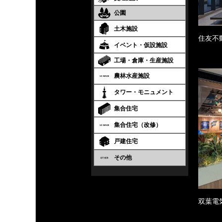
公園
土木施設
住友不
イベント・仮設施設
工場・倉庫・生産施設
農林水産施設
タワー・モニュメント
集合住宅
集合住宅（改修）
戸建住宅
その他
双葉電