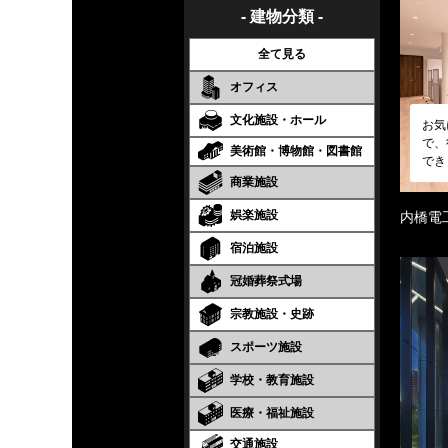
- 建物分類 -
全て見る
オフィス
文化施設・ホール
お気
で、
美術館・博物館・図書館
でき
商業施設
娯楽施設
内橋電
宿泊施設
冠婚葬祭式場
宗教施設・史跡
スポーツ施設
学校・教育施設
医療・福祉施設
交通施設