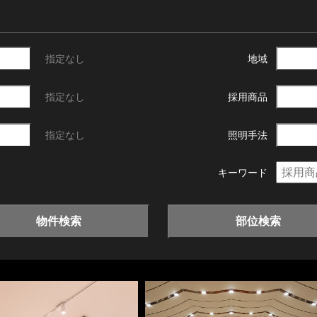
指定なし
地域
指定なし
採用商品
指定なし
照明手法
キーワード
物件検索
部位検索