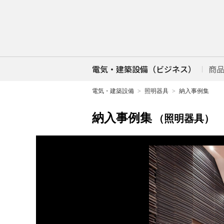
電気・建築設備（ビジネス）
商
電気・建築設備
照明器具
納入事例集
納入事例集
（照明器具）