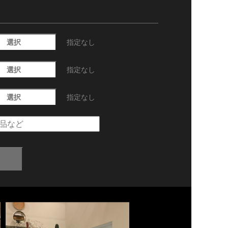
選択
指定なし
選択
指定なし
選択
指定なし