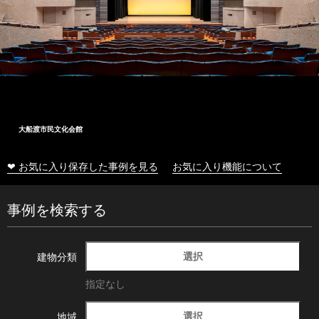
大船渡市民文化会館
❤ お気に入り保存した事例を見る
お気に入り機能について
事例を検索する
選択
建物分類
指定なし
選択
地域