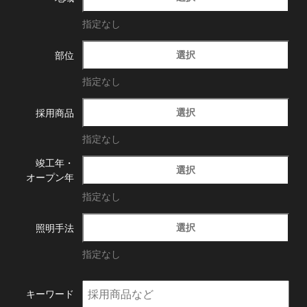
指定なし
選択
部位
指定なし
選択
採用商品
指定なし
竣工年・
選択
オープン年
指定なし
選択
照明手法
指定なし
キーワード