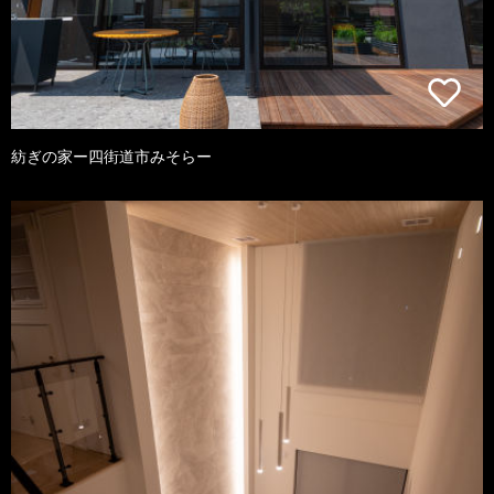
紡ぎの家ー四街道市みそらー