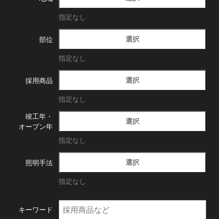
指定なし
選択
部位
指定なし
選択
採用商品
指定なし
竣工年・
選択
オープン年
指定なし
選択
照明手法
指定なし
キーワード