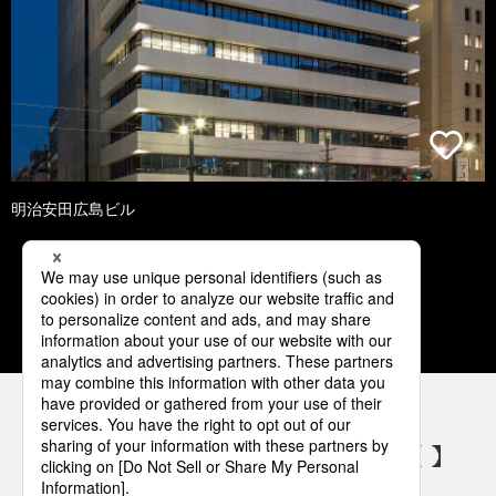
明治安田広島ビル
1
2
3
4
5
パナソニックの電気設備 SNSアカウント