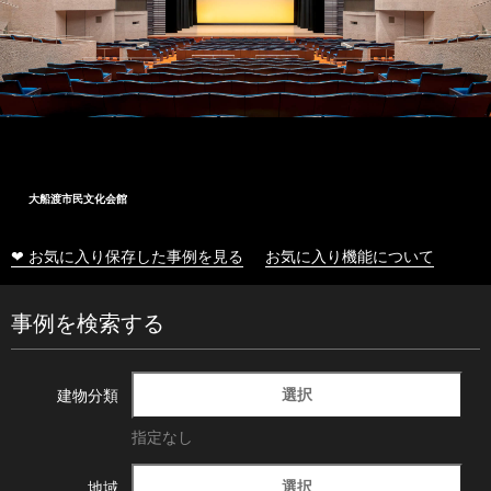
大船渡市民文化会館
❤ お気に入り保存した事例を見る
お気に入り機能について
事例を検索する
選択
建物分類
指定なし
選択
地域