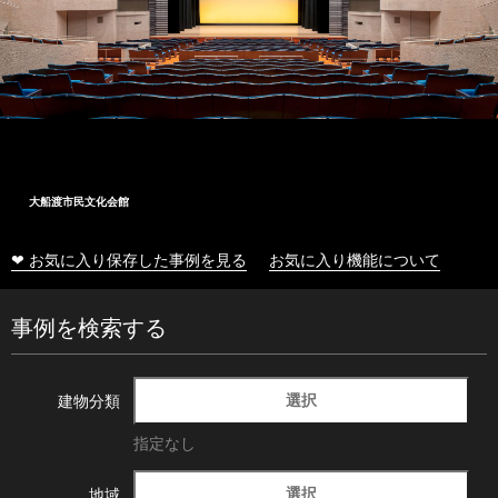
大船渡市民文化会館
❤ お気に入り保存した事例を見る
お気に入り機能について
事例を検索する
選択
建物分類
指定なし
選択
地域