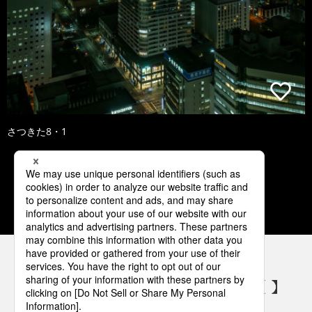
さつきた8・1
1
2
3
4
5
パナソニックの電気設備 SNSアカウント