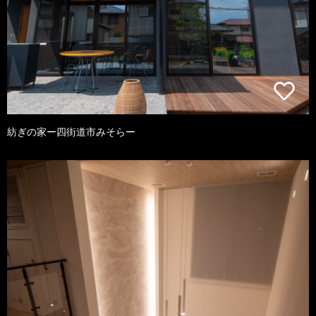
紡ぎの家ー四街道市みそらー