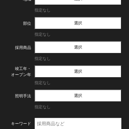
指定なし
選択
部位
指定なし
選択
採用商品
指定なし
竣工年・
選択
オープン年
指定なし
選択
照明手法
指定なし
キーワード