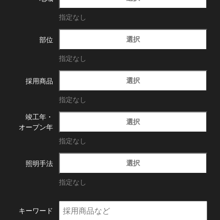
指定なし
選択
部位
指定なし
選択
採用商品
指定なし
竣工年・
選択
オープン年
指定なし
選択
照明手法
指定なし
キーワード