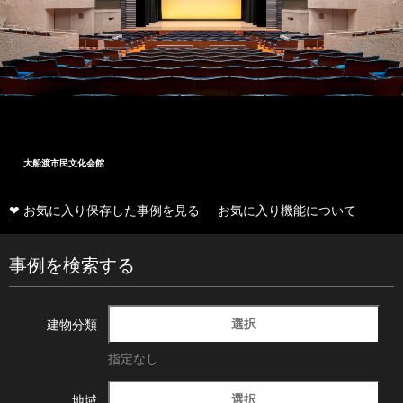
大船渡市民文化会館
❤ お気に入り保存した事例を見る
お気に入り機能について
事例を検索する
選択
建物分類
指定なし
選択
地域