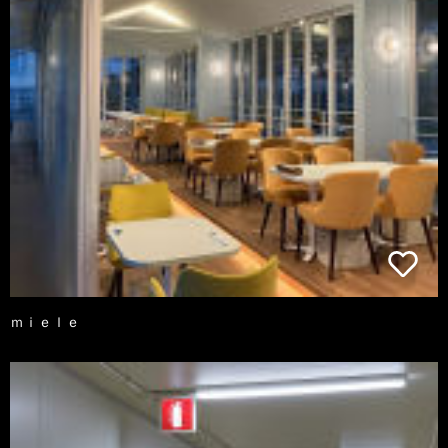
ｍｉｅｌｅ