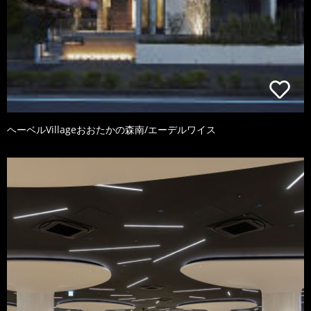
ヘーベルVillageおおたかの森南/エーデルワイス