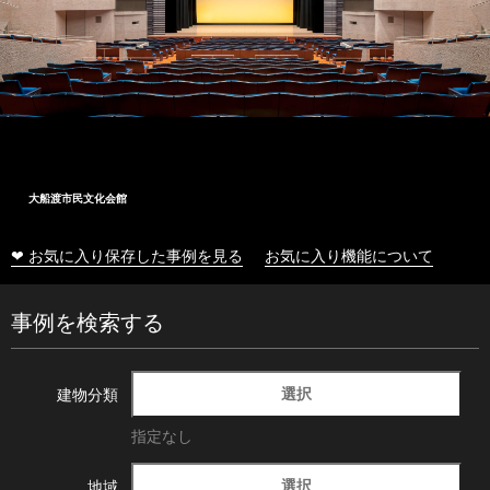
大船渡市民文化会館
❤ お気に入り保存した事例を見る
お気に入り機能について
事例を検索する
選択
建物分類
指定なし
選択
地域