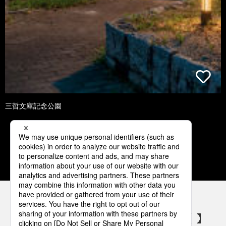
三哲文庫記念公園
1
2
3
4
5
パナソニックの電気設備 SNSアカウント