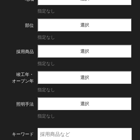
指定なし
選択
部位
指定なし
選択
採用商品
指定なし
竣工年・
選択
オープン年
指定なし
選択
照明手法
指定なし
キーワード