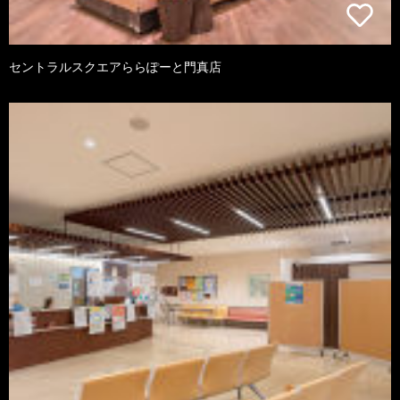
セントラルスクエアららぽーと門真店