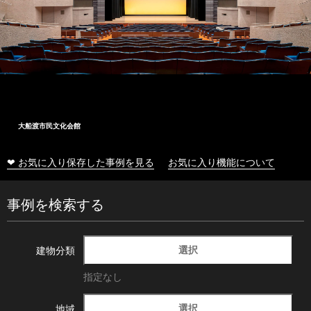
大船渡市民文化会館
❤ お気に入り保存した事例を見る
お気に入り機能について
事例を検索する
選択
建物分類
指定なし
選択
地域