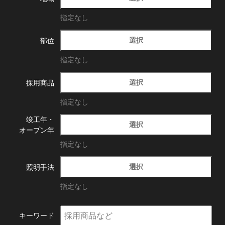
指定なし
選択
部位
指定なし
選択
採用商品
指定なし
竣工年・
選択
オープン年
指定なし
選択
照明手法
指定なし
キーワード