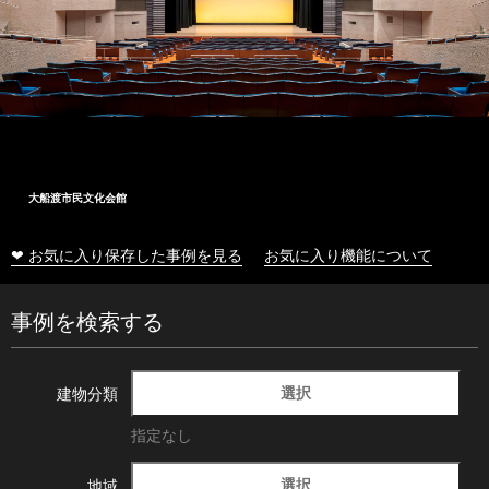
大船渡市民文化会館
❤ お気に入り保存した事例を見る
お気に入り機能について
事例を検索する
選択
建物分類
指定なし
選択
地域