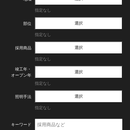
指定なし
選択
部位
指定なし
選択
採用商品
指定なし
竣工年・
選択
オープン年
指定なし
選択
照明手法
指定なし
キーワード