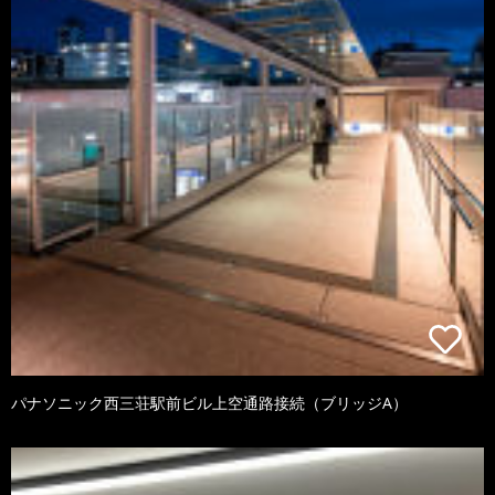
パナソニック西三荘駅前ビル上空通路接続（ブリッジA）