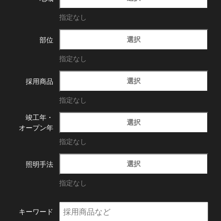
指定なし
選択
部位
指定なし
選択
採用商品
指定なし
竣工年・
選択
オープン年
指定なし
選択
照明手法
指定なし
キーワード