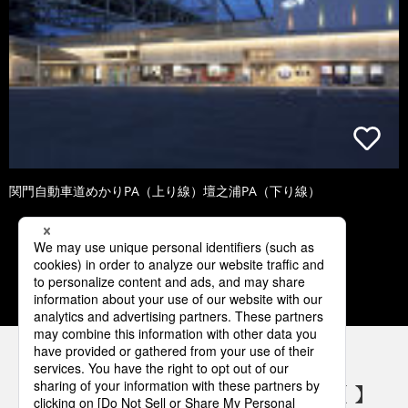
関門自動車道めかりPA（上り線）壇之浦PA（下り線）
1
2
3
4
5
パナソニックの電気設備 SNSアカウント