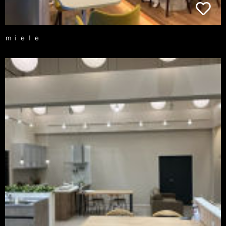
ｍｉｅｌｅ