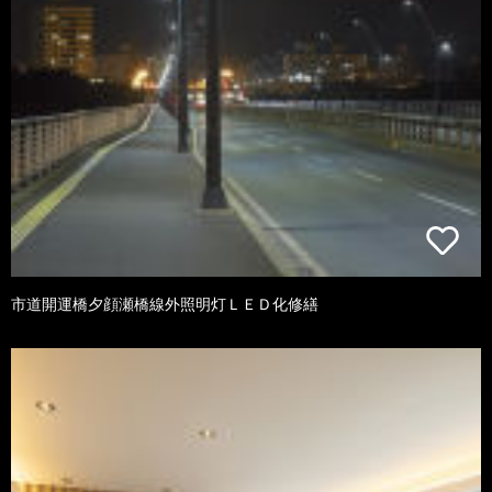
市道開運橋夕顔瀬橋線外照明灯ＬＥＤ化修繕