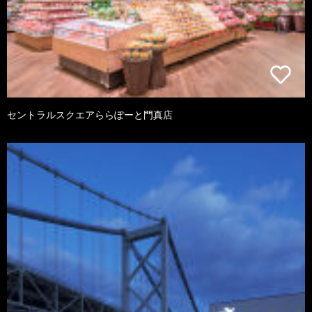
セントラルスクエアららぽーと門真店