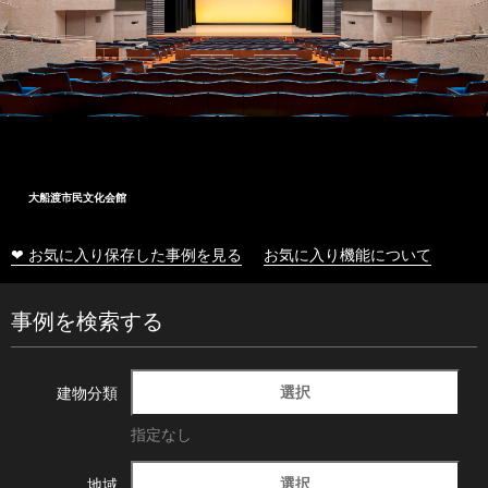
大船渡市民文化会館
❤ お気に入り保存した事例を見る
お気に入り機能について
事例を検索する
選択
建物分類
指定なし
選択
地域