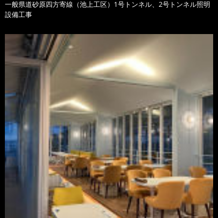
一般県道砂原四方寄線（池上工区）1号トンネル、2号トンネル照明
設備工事