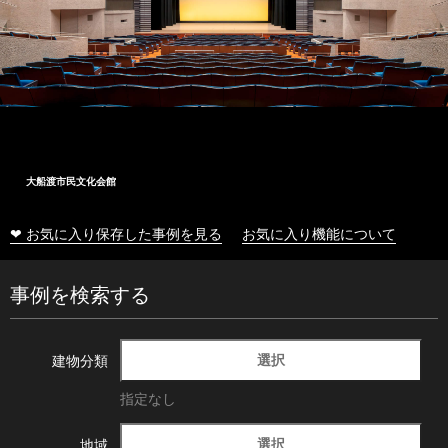
大船渡市民文化会館
❤ お気に入り保存した事例を見る
お気に入り機能について
事例を検索する
選択
建物分類
指定なし
選択
地域