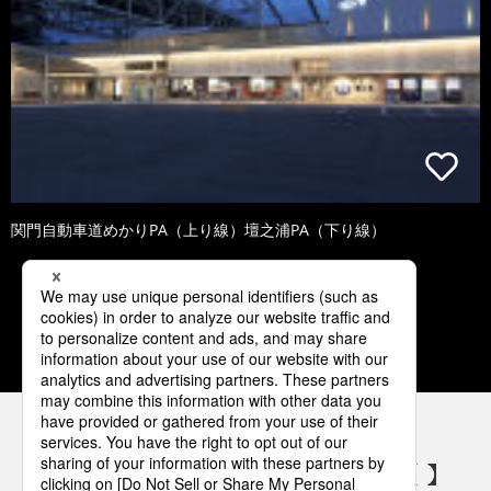
関門自動車道めかりPA（上り線）壇之浦PA（下り線）
1
2
3
4
5
パナソニックの電気設備 SNSアカウント