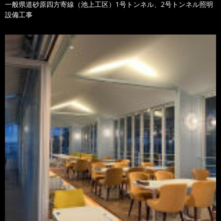
一般県道砂原四方寄線（池上工区）1号トンネル、2号トンネル照明
設備工事