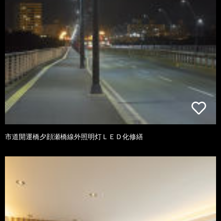
市道開運橋夕顔瀬橋線外照明灯ＬＥＤ化修繕