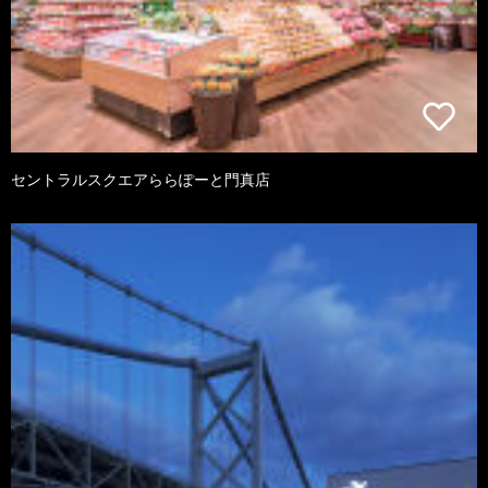
セントラルスクエアららぽーと門真店