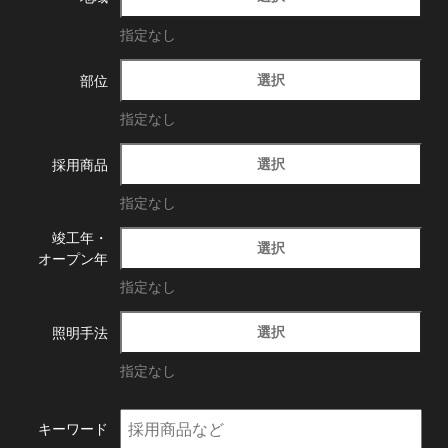
指定なし
選択
部位
指定なし
選択
採用商品
指定なし
竣工年・
選択
オープン年
指定なし
選択
照明手法
指定なし
キーワード