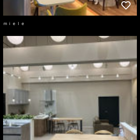
ｍｉｅｌｅ