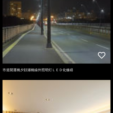
市道開運橋夕顔瀬橋線外照明灯ＬＥＤ化修繕