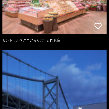
セントラルスクエアららぽーと門真店