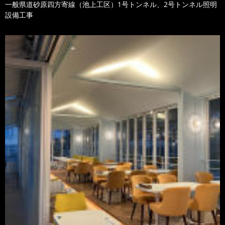
一般県道砂原四方寄線（池上工区）1号トンネル、2号トンネル照明
設備工事