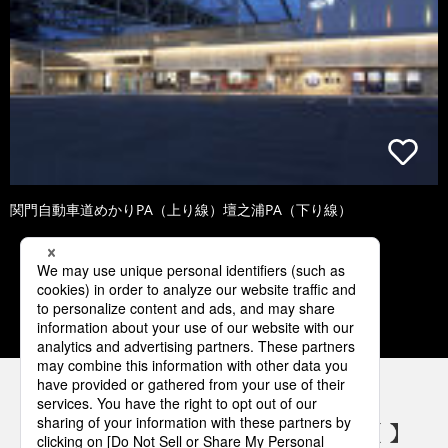
関門自動車道めかりPA（上り線）壇之浦PA（下り線）
1
2
3
4
5
パナソニックの電気設備 SNSアカウント