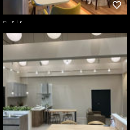
ｍｉｅｌｅ