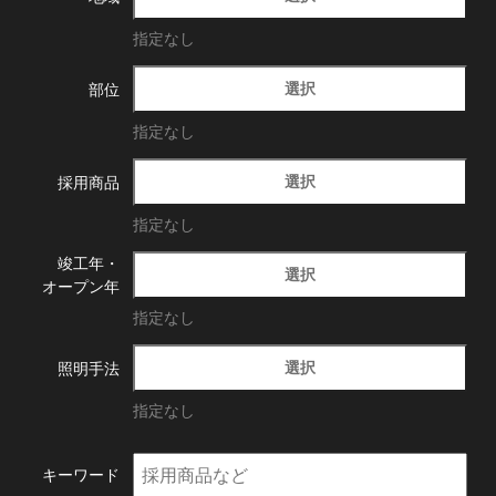
指定なし
選択
部位
指定なし
選択
採用商品
指定なし
竣工年・
選択
オープン年
指定なし
選択
照明手法
指定なし
キーワード