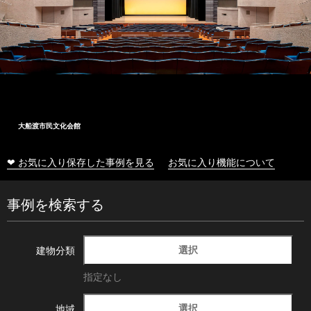
大船渡市民文化会館
❤ お気に入り保存した事例を見る
お気に入り機能について
事例を検索する
選択
建物分類
指定なし
選択
地域