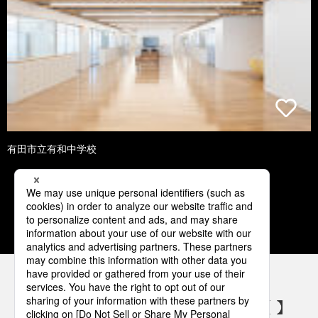
有田市立有和中学校
1
2
3
4
5
パナソニックの電気設備 SNSアカウント