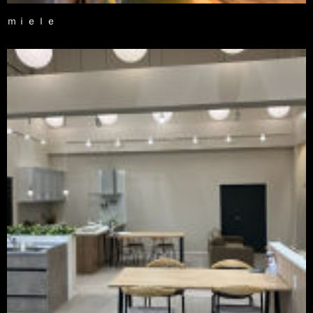
ｍｉｅｌｅ