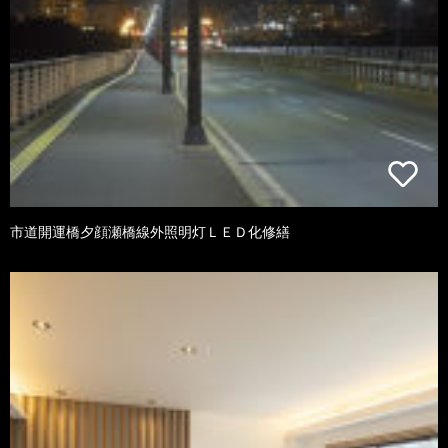
市道開運橋夕顔瀬橋線外照明灯ＬＥＤ化修繕