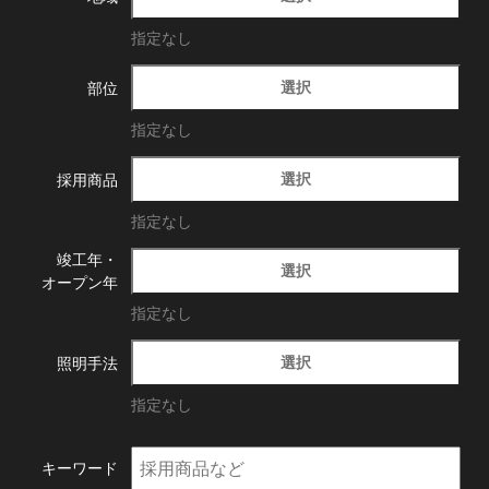
指定なし
選択
部位
指定なし
選択
採用商品
指定なし
竣工年・
選択
オープン年
指定なし
選択
照明手法
指定なし
キーワード