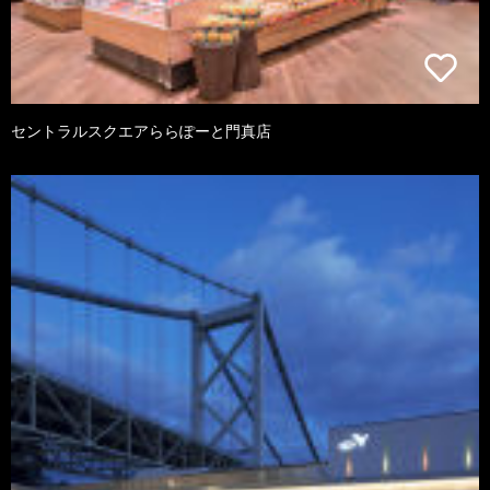
セントラルスクエアららぽーと門真店