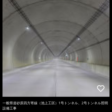
一般県道砂原四方寄線（池上工区）1号トンネル、2号トンネル照明
設備工事