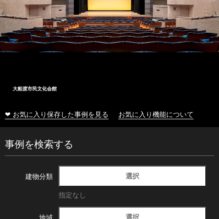
大船渡市民文化会館
❤ お気に入り保存した事例を見る
お気に入り機能について
事例を検索する
選択
建物分類
指定なし
選択
地域