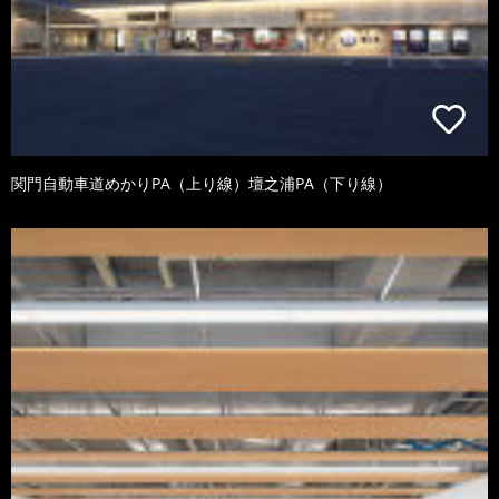
関門自動車道めかりPA（上り線）壇之浦PA（下り線）