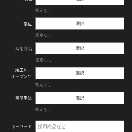
指定なし
選択
部位
指定なし
選択
採用商品
指定なし
竣工年・
選択
オープン年
指定なし
選択
照明手法
指定なし
キーワード