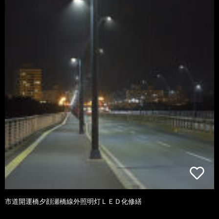
市道開運橋夕顔瀬橋線外照明灯ＬＥＤ化修繕