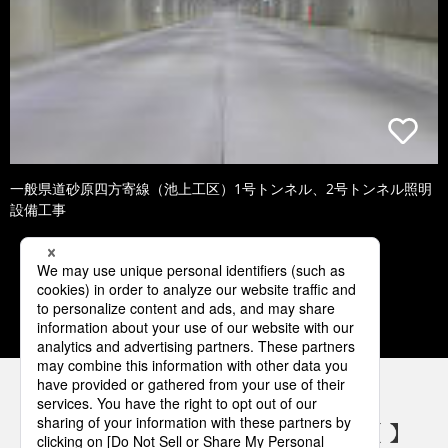
一般県道砂原四方寄線（池上工区）1号トンネル、2号トンネル照明
設備工事
1
2
3
4
5
パナソニックの電気設備 SNSアカウント