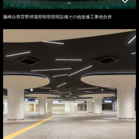
藤崎台県営野球場照明塔照明設備その他改修工事他合併