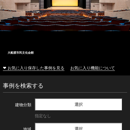
大船渡市民文化会館
❤ お気に入り保存した事例を見る
お気に入り機能について
事例を検索する
選択
建物分類
指定なし
選択
地域