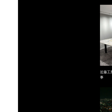
近藤工
事