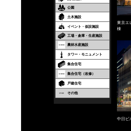
公園
土木施設
東京エ
イベント・仮設施設
棟
工場・倉庫・生産施設
農林水産施設
タワー・モニュメント
集合住宅
集合住宅（改修）
戸建住宅
その他
中日ビ