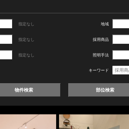
指定なし
地域
指定なし
採用商品
指定なし
照明手法
キーワード
物件検索
部位検索