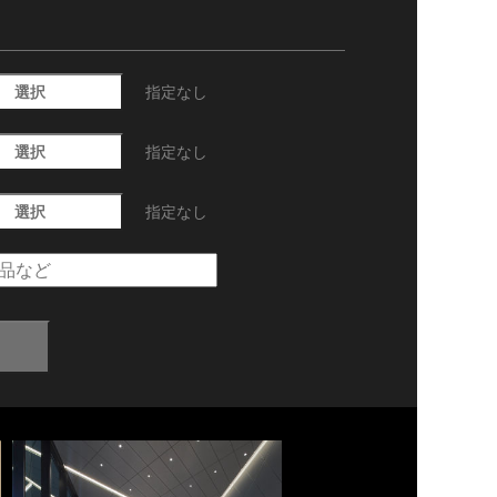
選択
指定なし
選択
指定なし
選択
指定なし