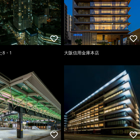
た8・1
大阪信用金庫本店