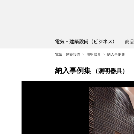
電気・建築設備（ビジネス）
商
電気・建築設備
照明器具
納入事例集
納入事例集
（照明器具）