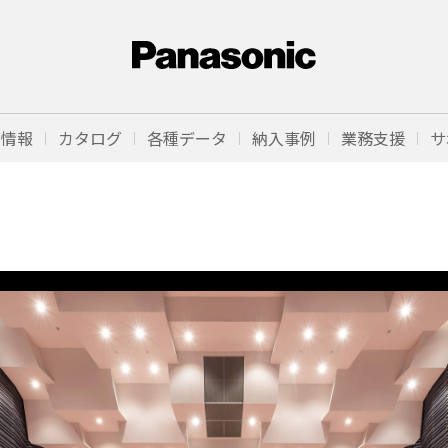
品情報
カタログ
各種データ
納入事例
業務支援
サ