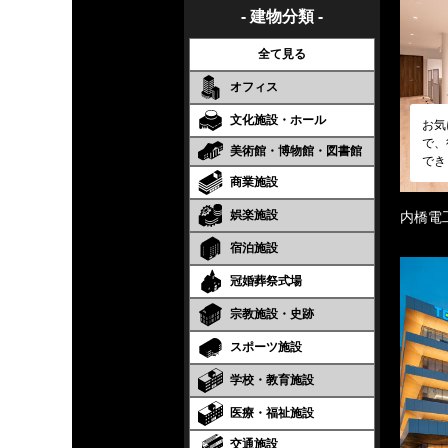
- 建物分類 -
全て見る
オフィス
文化施設・ホール
お気
で、
美術館・博物館・図書館
でき
商業施設
娯楽施設
内橋電
宿泊施設
冠婚葬祭式場
宗教施設・史跡
スポーツ施設
学校・教育施設
医療・福祉施設
交通施設