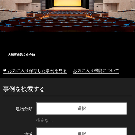
大船渡市民文化会館
❤ お気に入り保存した事例を見る
お気に入り機能について
事例を検索する
選択
建物分類
指定なし
選択
地域