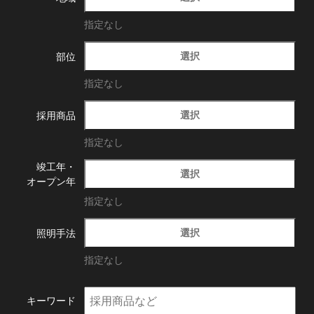
指定なし
選択
部位
指定なし
選択
採用商品
指定なし
竣工年・
選択
オープン年
指定なし
選択
照明手法
指定なし
キーワード