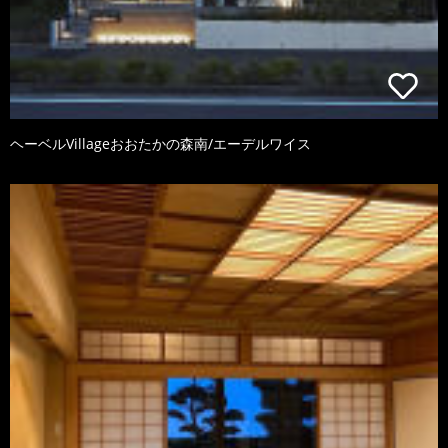
ヘーベルVillageおおたかの森南/エーデルワイス