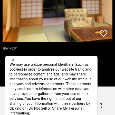
洗心和方
1
2
3
4
5
パナソニックの電気設備 SNSアカウント