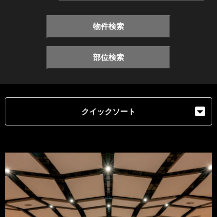
物件検索
部位検索
クイックソート