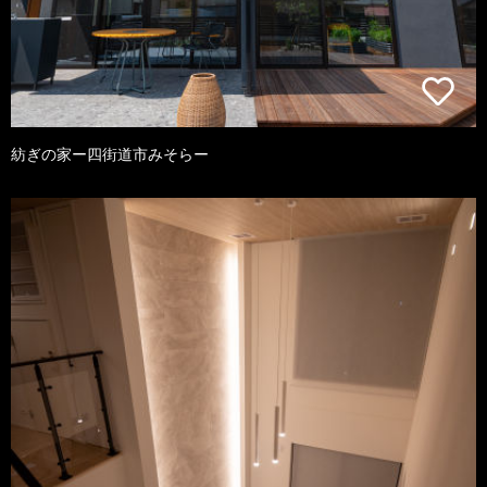
紡ぎの家ー四街道市みそらー