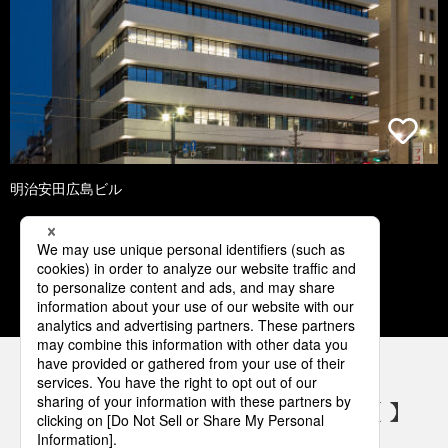
明治安田広島ビル
1
2
3
4
5
パナソニックの電気設備 SNSアカウント