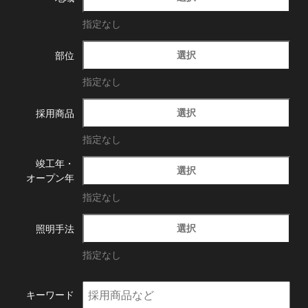
指定なし
選択
部位
指定なし
選択
採用商品
指定なし
竣工年・
選択
オープン年
指定なし
選択
照明手法
指定なし
キーワード