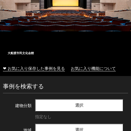
大船渡市民文化会館
❤ お気に入り保存した事例を見る
お気に入り機能について
事例を検索する
選択
建物分類
指定なし
選択
地域