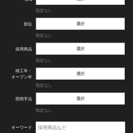
指定なし
選択
部位
指定なし
選択
採用商品
指定なし
竣工年・
選択
オープン年
指定なし
選択
照明手法
指定なし
キーワード