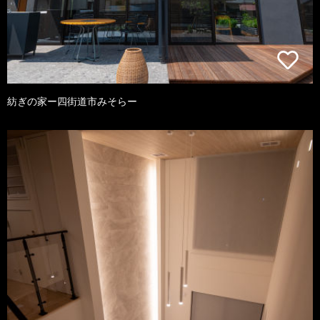
紡ぎの家ー四街道市みそらー