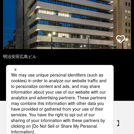
明治安田広島ビル
1
2
3
4
5
パナソニックの電気設備 SNSアカウント