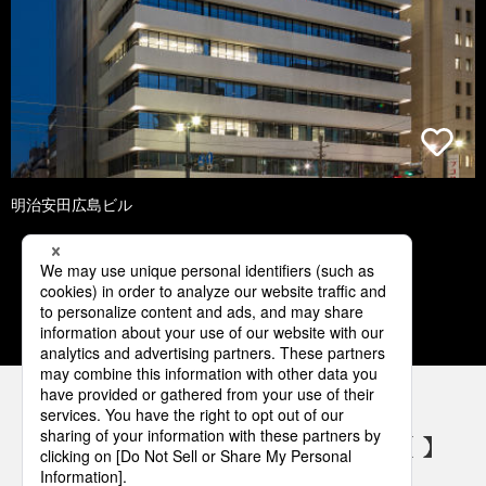
明治安田広島ビル
1
2
3
4
5
パナソニックの電気設備 SNSアカウント