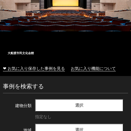
大船渡市民文化会館
❤ お気に入り保存した事例を見る
お気に入り機能について
事例を検索する
選択
建物分類
指定なし
選択
地域