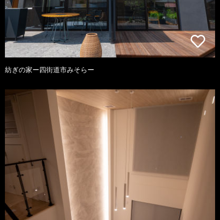
紡ぎの家ー四街道市みそらー