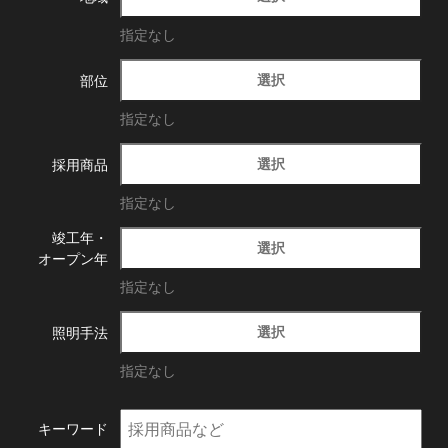
指定なし
選択
部位
指定なし
選択
採用商品
指定なし
竣工年・
選択
オープン年
指定なし
選択
照明手法
指定なし
キーワード