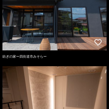
紡ぎの家ー四街道市みそらー