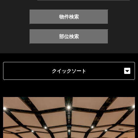
物件検索
部位検索
クイックソート