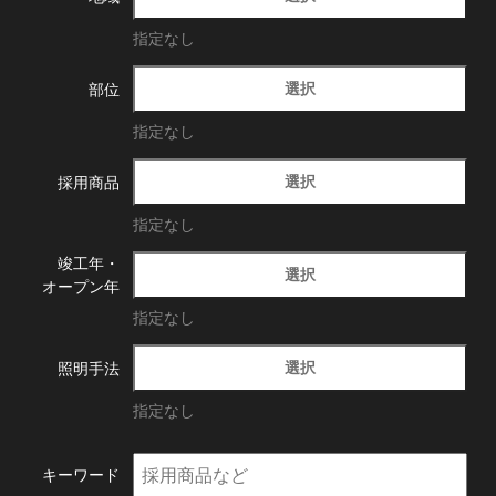
指定なし
選択
部位
指定なし
選択
採用商品
指定なし
竣工年・
選択
オープン年
指定なし
選択
照明手法
指定なし
キーワード