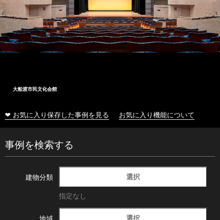
大船渡市民文化会館
❤ お気に入り保存した事例を見る
お気に入り機能について
事例を検索する
選択
建物分類
指定なし
選択
地域