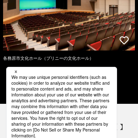
各務原市文化ホール（プリニーの文化ホール）
1
2
3
4
5
パナソニックの電気設備 SNSアカウント