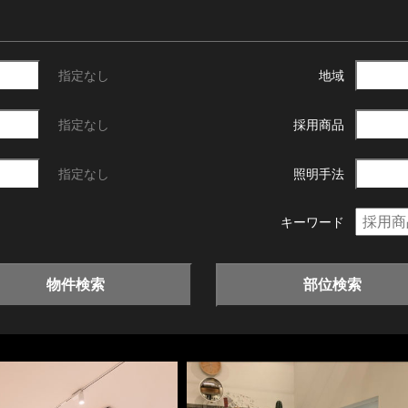
指定なし
地域
指定なし
採用商品
指定なし
照明手法
キーワード
物件検索
部位検索