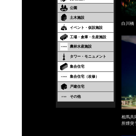
公園
土木施設
白川橋
イベント・仮設施設
工場・倉庫・生産施設
農林水産施設
タワー・モニュメント
集合住宅
集合住宅（改修）
戸建住宅
その他
相馬共
所煙突