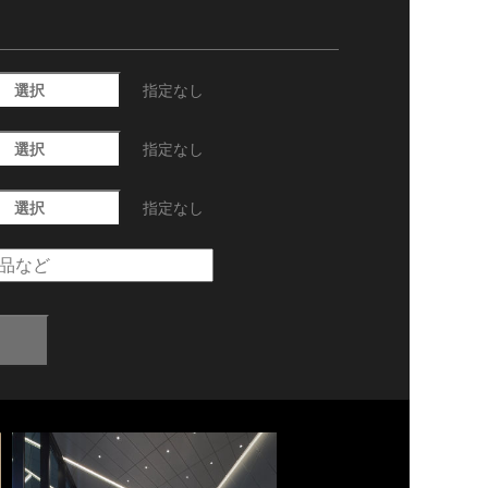
選択
指定なし
選択
指定なし
選択
指定なし