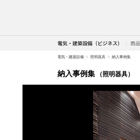
電気・建築設備（ビジネス）
商
電気・建築設備
照明器具
納入事例集
納入事例集
（照明器具）