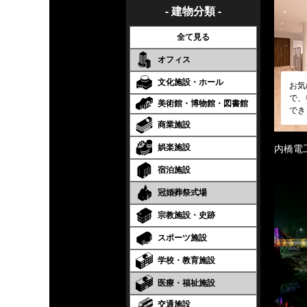
- 建物分類 -
全て見る
オフィス
文化施設・ホール
お気
で、
美術館・博物館・図書館
でき
商業施設
娯楽施設
内橋電
宿泊施設
冠婚葬祭式場
宗教施設・史跡
スポーツ施設
学校・教育施設
医療・福祉施設
交通施設