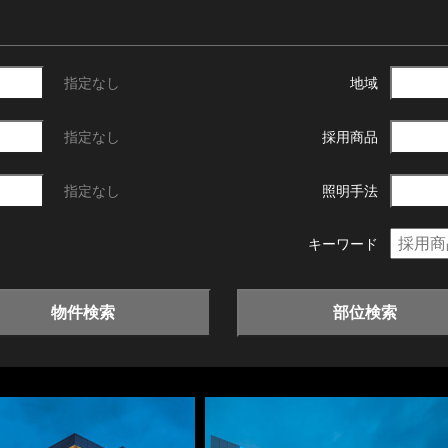
指定なし
地域
指定なし
採用商品
指定なし
照明手法
キーワード
物件検索
部位検索