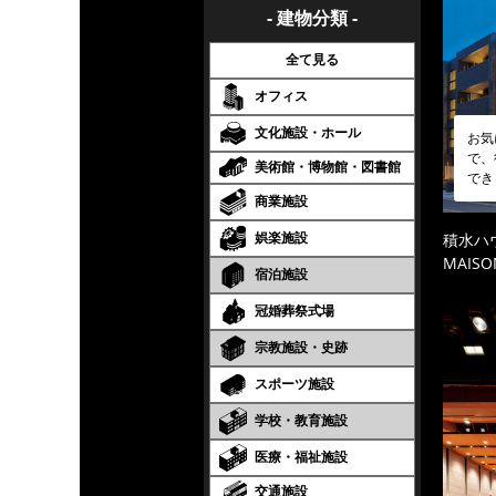
- 建物分類 -
全て見る
オフィス
文化施設・ホール
お気
で、
美術館・博物館・図書館
でき
商業施設
娯楽施設
積水ハ
MAISO
宿泊施設
冠婚葬祭式場
宗教施設・史跡
スポーツ施設
学校・教育施設
医療・福祉施設
交通施設