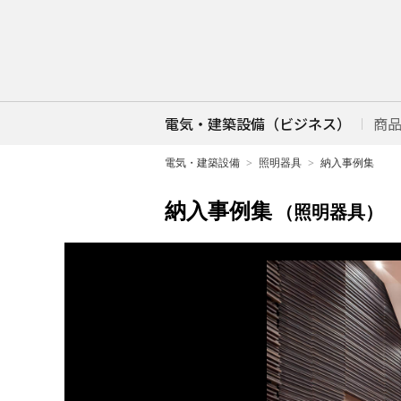
電気・建築設備（ビジネス）
商
電気・建築設備
照明器具
納入事例集
納入事例集
（照明器具）