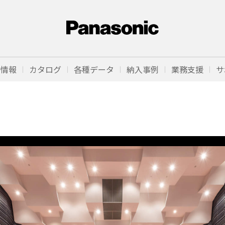
品情報
カタログ
各種データ
納入事例
業務支援
サ