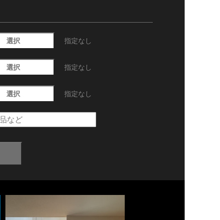
選択
指定なし
選択
指定なし
選択
指定なし