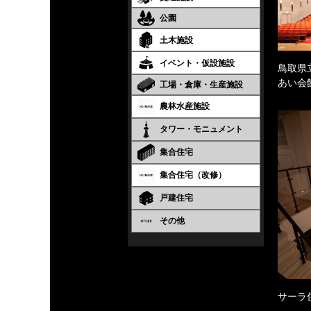
公園
土木施設
イベント・仮設施設
鳥取県
あい会
工場・倉庫・生産施設
農林水産施設
タワー・モニュメント
集合住宅
集合住宅（改修）
戸建住宅
その他
サーラ