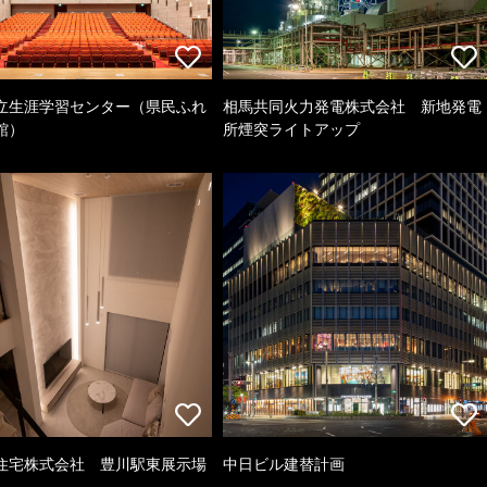
立生涯学習センター（県民ふれ
相馬共同火力発電株式会社 新地発電
館）
所煙突ライトアップ
住宅株式会社 豊川駅東展示場
中日ビル建替計画