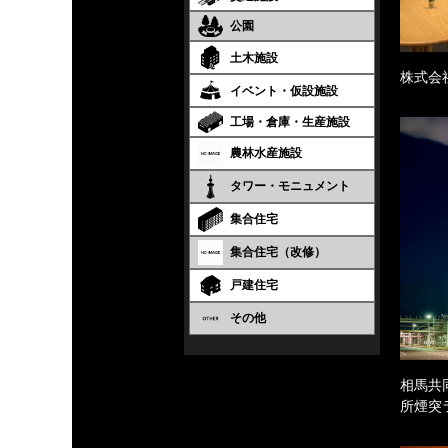
公園
土木施設
株式会
イベント・仮設施設
工場・倉庫・生産施設
農林水産施設
タワー・モニュメント
集合住宅
集合住宅（改修）
戸建住宅
その他
相馬共
所煙突