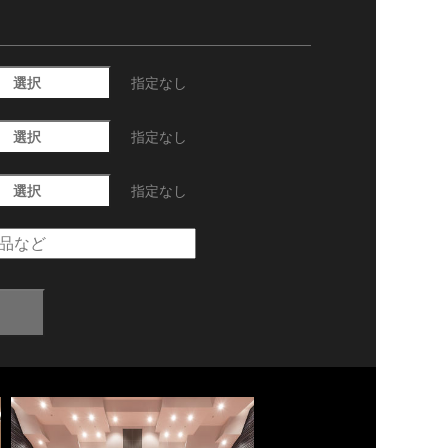
選択
指定なし
選択
指定なし
選択
指定なし