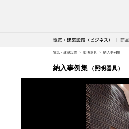
電気・建築設備（ビジネス）
商
電気・建築設備
照明器具
納入事例集
納入事例集
（照明器具）