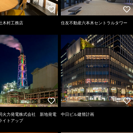
社木村工務店
住友不動産六本木セントラルタワー
同火力発電株式会社 新地発電
中日ビル建替計画
ライトアップ