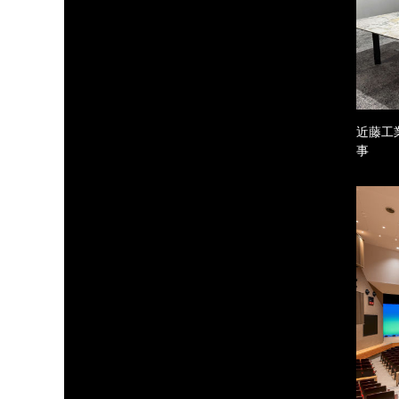
近藤工
事