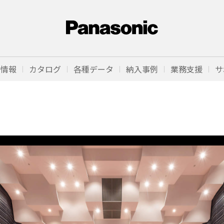
品情報
カタログ
各種データ
納入事例
業務支援
サ