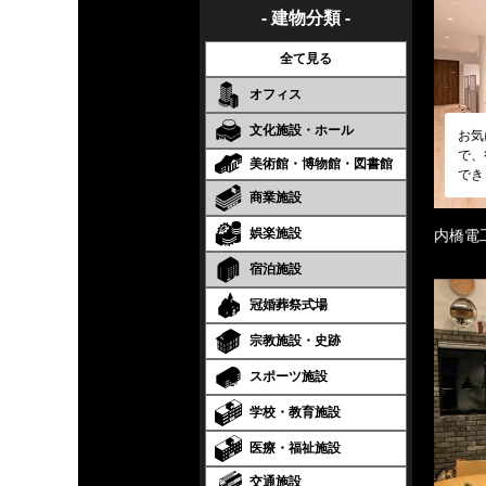
- 建物分類 -
全て見る
オフィス
文化施設・ホール
お気
で、
美術館・博物館・図書館
でき
商業施設
娯楽施設
内橋電
宿泊施設
冠婚葬祭式場
宗教施設・史跡
スポーツ施設
学校・教育施設
医療・福祉施設
交通施設