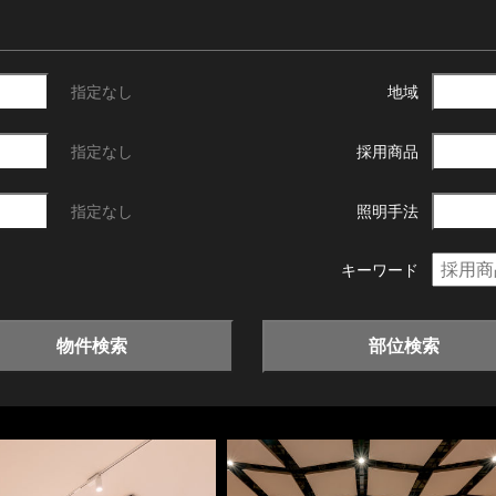
指定なし
地域
指定なし
採用商品
指定なし
照明手法
キーワード
物件検索
部位検索