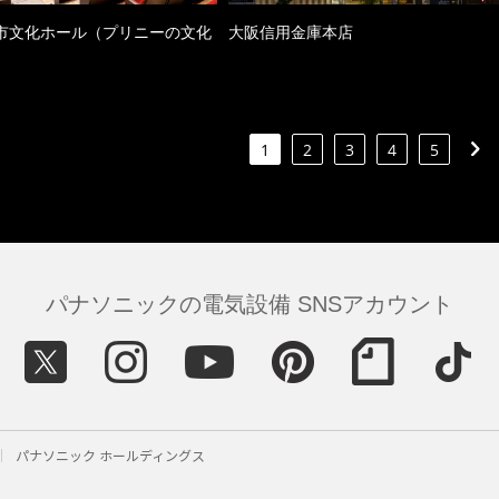
市文化ホール（プリニーの文化
大阪信用金庫本店
）
1
2
3
4
5
パナソニックの電気設備 SNSアカウント
パナソニック ホールディングス