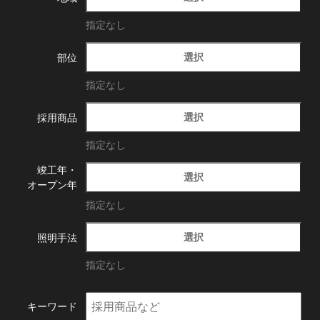
指定なし
選択
部位
指定なし
選択
採用商品
指定なし
竣工年・
選択
オープン年
指定なし
選択
照明手法
指定なし
キーワード