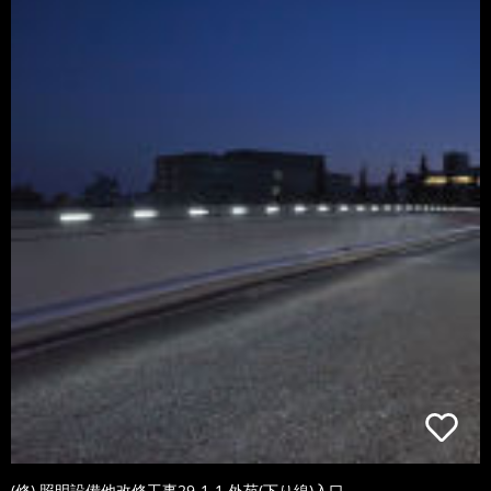
(修) 照明設備他改修工事29-1-1 外苑(下り線)入口