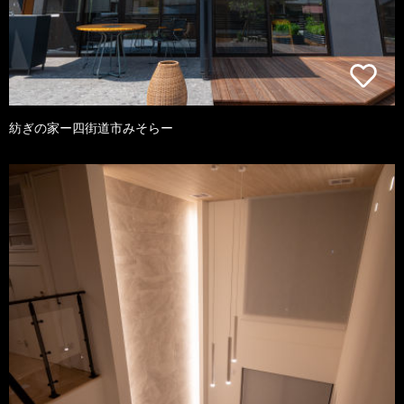
紡ぎの家ー四街道市みそらー