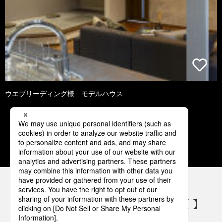
ウエブリーディング様 モデルハウス
1
2
3
4
5
パナソニックの電気設備 SNSアカウント