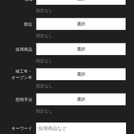
指定なし
選択
部位
指定なし
選択
採用商品
指定なし
竣工年・
選択
オープン年
指定なし
選択
照明手法
指定なし
キーワード