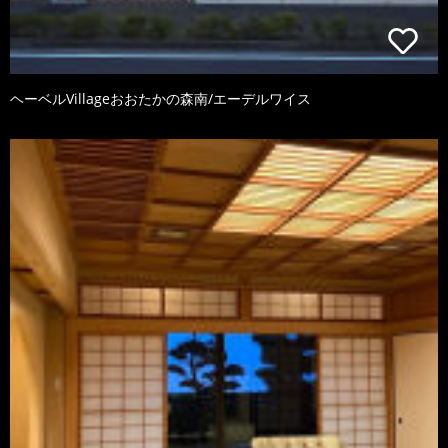
ヘーベルVillageおおたかの森南/エーデルワイス