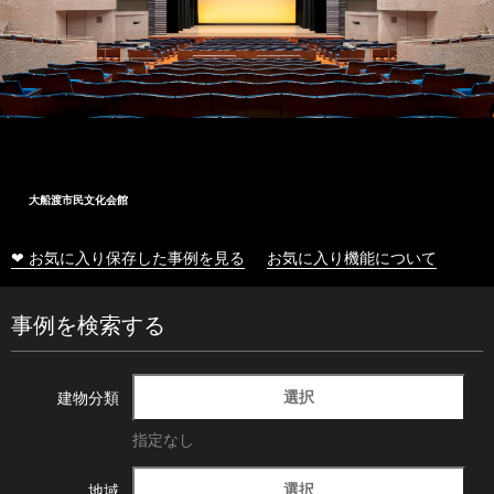
大船渡市民文化会館
❤ お気に入り保存した事例を見る
お気に入り機能について
事例を検索する
選択
建物分類
指定なし
選択
地域