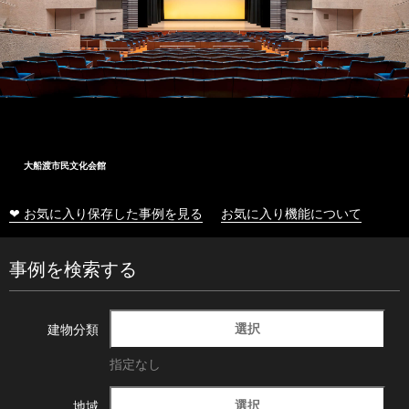
大船渡市民文化会館
❤ お気に入り保存した事例を見る
お気に入り機能について
事例を検索する
選択
建物分類
指定なし
選択
地域