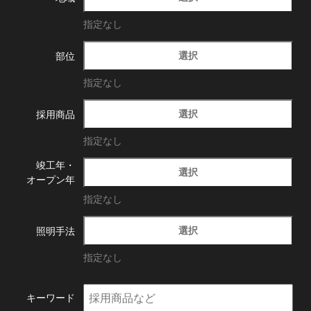
指定なし
選択
部位
指定なし
選択
採用商品
指定なし
竣工年・
選択
オープン年
指定なし
選択
照明手法
指定なし
キーワード