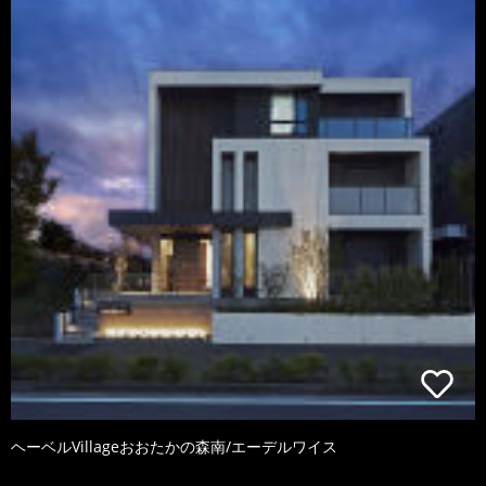
ヘーベルVillageおおたかの森南/エーデルワイス