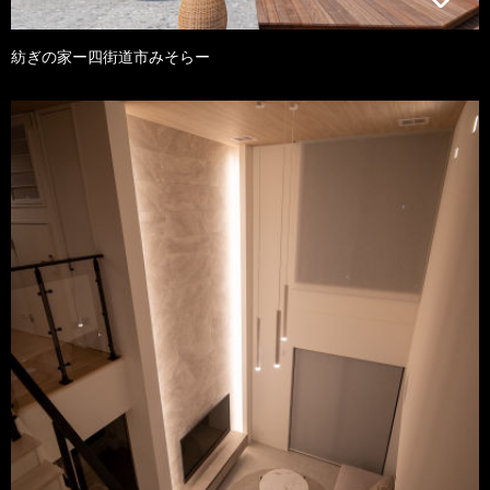
紡ぎの家ー四街道市みそらー