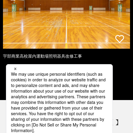
宇部商業高校屋内運動場照明器具改修工事
1
2
3
4
5
パナソニックの電気設備 SNSアカウント