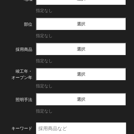
指定なし
選択
部位
指定なし
選択
採用商品
指定なし
竣工年・
選択
オープン年
指定なし
選択
照明手法
指定なし
キーワード