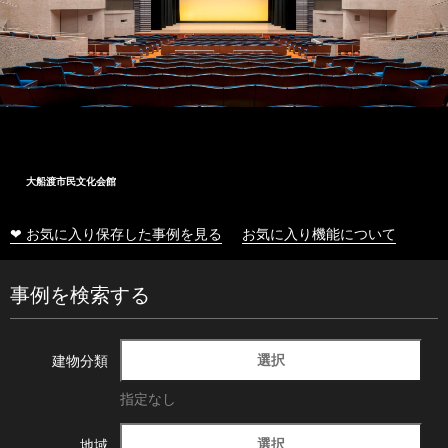
大船渡市民文化会館
❤ お気に入り保存した事例を見る
お気に入り機能について
事例を検索する
選択
建物分類
指定なし
選択
地域