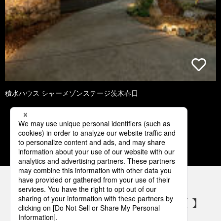
積水ハウス シャーメゾンステージ茨木春日
1
2
3
4
5
パナソニックの電気設備 SNSアカウント