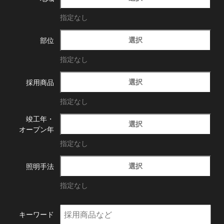
指定なし
選択
部位
指定なし
選択
採用商品
指定なし
竣工年・
選択
オープン年
指定なし
選択
照明手法
指定なし
キーワード