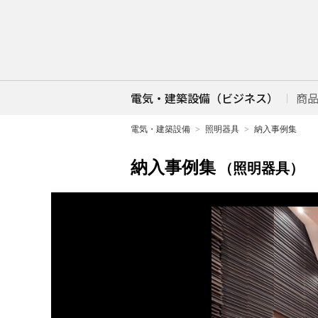
電気・建築設備（ビジネス）
商
電気・建築設備
照明器具
納入事例集
納入事例集
（照明器具）