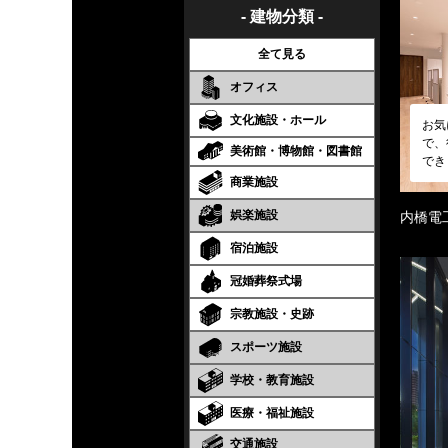
- 建物分類 -
全て見る
オフィス
文化施設・ホール
お気
で、
美術館・博物館・図書館
でき
商業施設
娯楽施設
内橋電
宿泊施設
冠婚葬祭式場
宗教施設・史跡
スポーツ施設
学校・教育施設
医療・福祉施設
交通施設