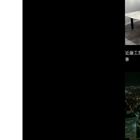
近藤工
事