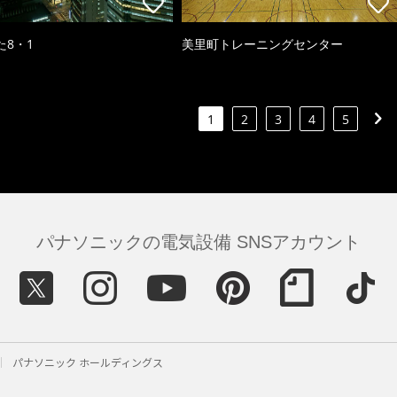
た8・1
美里町トレーニングセンター
1
2
3
4
5
パナソニックの電気設備 SNSアカウント
パナソニック ホールディングス