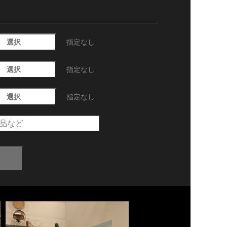
選択
指定なし
選択
指定なし
選択
指定なし