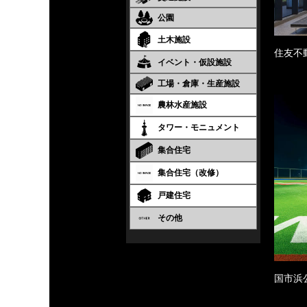
公園
土木施設
住友不
イベント・仮設施設
工場・倉庫・生産施設
農林水産施設
タワー・モニュメント
集合住宅
集合住宅（改修）
戸建住宅
その他
国市浜