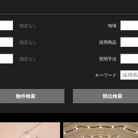
指定なし
地域
指定なし
採用商品
指定なし
照明手法
キーワード
物件検索
部位検索