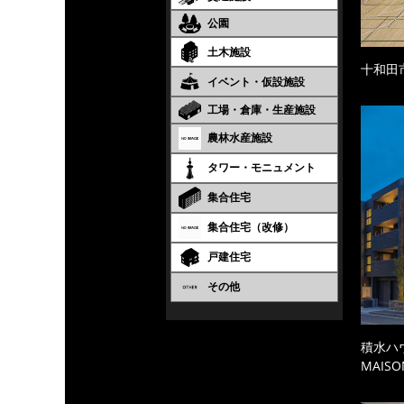
公園
土木施設
十和田
イベント・仮設施設
工場・倉庫・生産施設
農林水産施設
タワー・モニュメント
集合住宅
集合住宅（改修）
戸建住宅
その他
積水ハ
MAISO