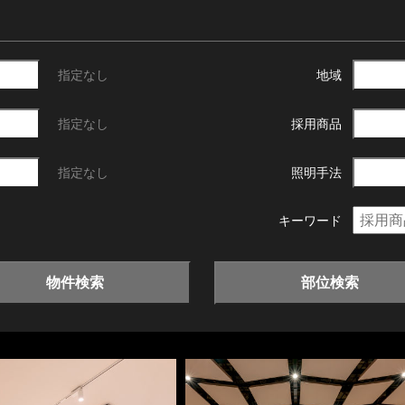
指定なし
地域
指定なし
採用商品
指定なし
照明手法
キーワード
物件検索
部位検索