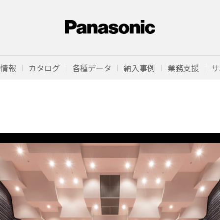
品情報
カタログ
各種データ
納入事例
業務支援
サ