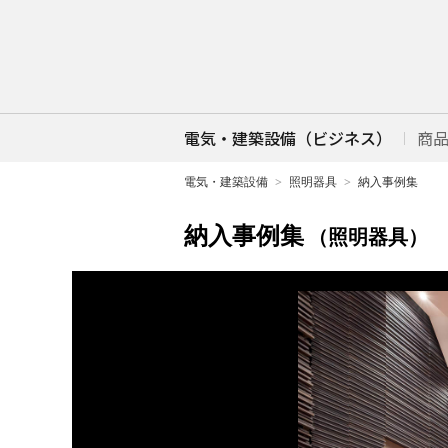
電気・建築設備（ビジネス）
商
電気・建築設備
照明器具
納入事例集
納入事例集
（照明器具）