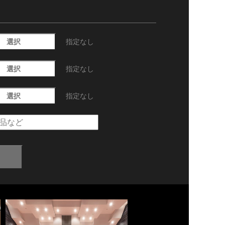
選択
指定なし
選択
指定なし
選択
指定なし