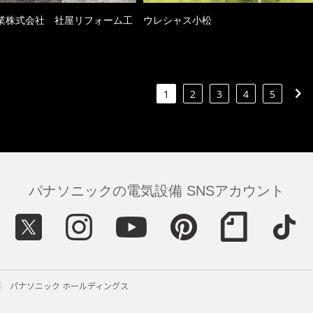
業株式会社 社屋リフォーム工
ウレシャス小松
1
2
3
4
5
パナソニックの電気設備 SNSアカウント
パナソニック ホールディングス