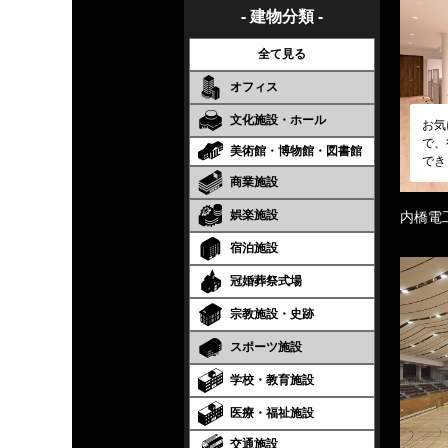
- 建物分類 -
全て見る
オフィス
文化施設・ホール
お気
で、
美術館・博物館・図書館
でき
商業施設
娯楽施設
内橋電
宿泊施設
冠婚葬祭式場
宗教施設・史跡
スポーツ施設
学校・教育施設
医療・福祉施設
交通施設