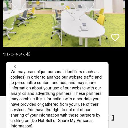
ウレシャス小松
1
2
3
4
5
パナソニックの電気設備 SNSアカウント