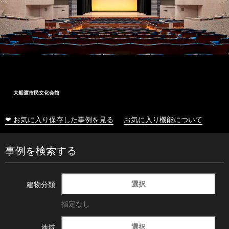
大船渡市民文化会館
❤ お気に入り保存した事例を見る
お気に入り機能について
事例を検索する
選択
建物分類
指定なし
選択
地域