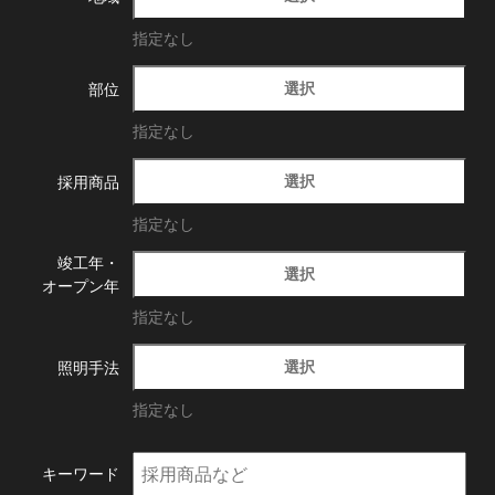
指定なし
選択
部位
指定なし
選択
採用商品
指定なし
竣工年・
選択
オープン年
指定なし
選択
照明手法
指定なし
キーワード