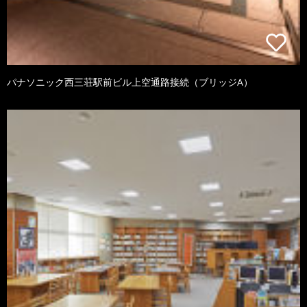
パナソニック西三荘駅前ビル上空通路接続（ブリッジA）