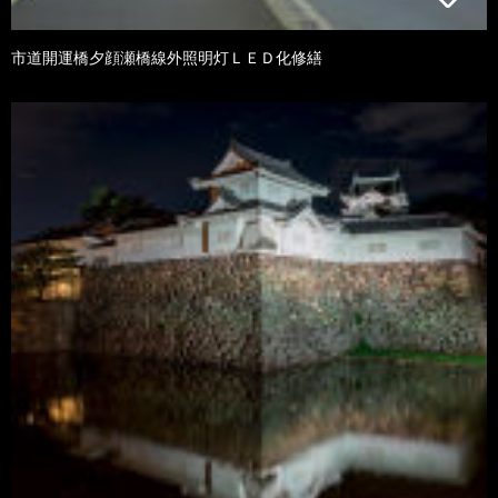
市道開運橋夕顔瀬橋線外照明灯ＬＥＤ化修繕