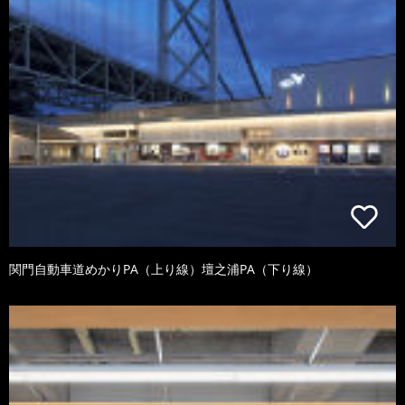
関門自動車道めかりPA（上り線）壇之浦PA（下り線）