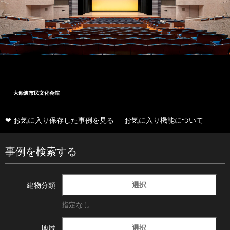
大船渡市民文化会館
❤ お気に入り保存した事例を見る
お気に入り機能について
事例を検索する
選択
建物分類
指定なし
選択
地域