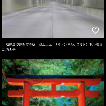
一般県道砂原四方寄線（池上工区）1号トンネル、2号トンネル照明
設備工事