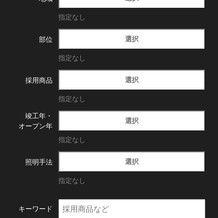
指定なし
選択
部位
指定なし
選択
採用商品
指定なし
竣工年・
選択
オープン年
指定なし
選択
照明手法
指定なし
キーワード