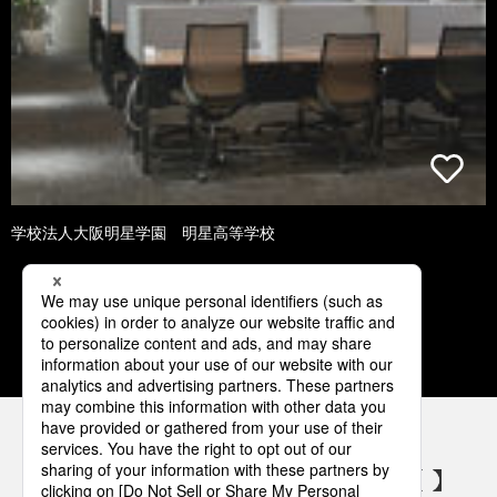
学校法人大阪明星学園 明星高等学校
1
2
3
4
5
パナソニックの電気設備 SNSアカウント