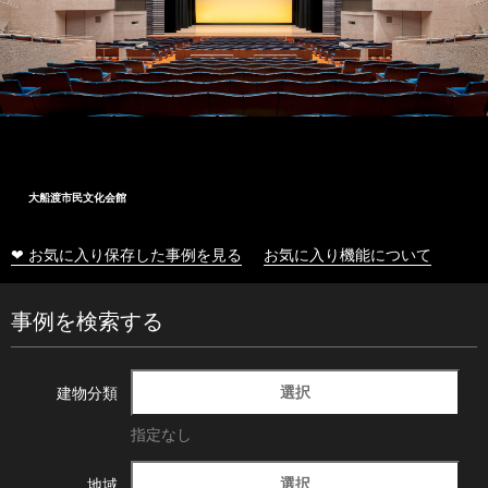
大船渡市民文化会館
❤ お気に入り保存した事例を見る
お気に入り機能について
事例を検索する
選択
建物分類
指定なし
選択
地域