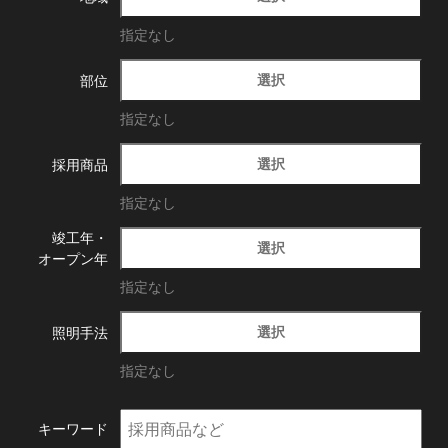
指定なし
選択
部位
指定なし
選択
採用商品
指定なし
竣工年・
選択
オープン年
指定なし
選択
照明手法
指定なし
キーワード