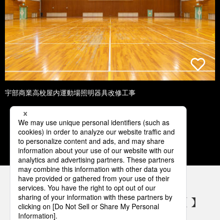
宇部商業高校屋内運動場照明器具改修工事
1
2
3
4
5
パナソニックの電気設備 SNSアカウント