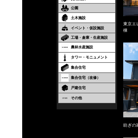
公園
土木施設
東京エ
イベント・仮設施設
棟
工場・倉庫・生産施設
農林水産施設
タワー・モニュメント
集合住宅
集合住宅（改修）
戸建住宅
その他
紡ぎの