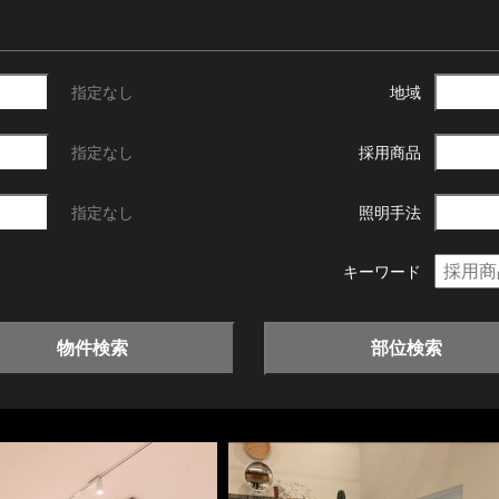
指定なし
地域
指定なし
採用商品
指定なし
照明手法
キーワード
物件検索
部位検索