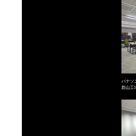
パナソ
郡山工