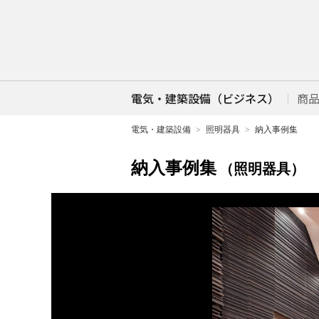
電気・建築設備（ビジネス）
商
電気・建築設備
照明器具
納入事例集
納入事例集
（照明器具）