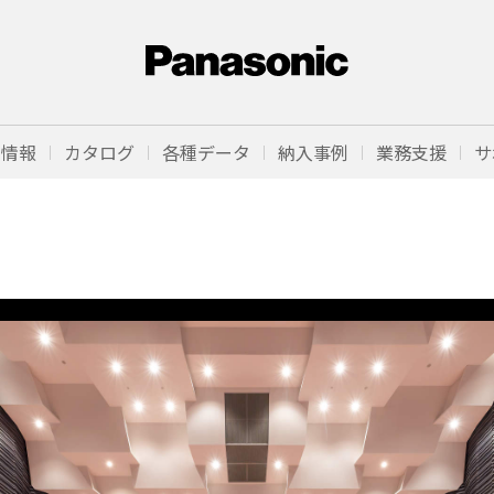
品情報
カタログ
各種データ
納入事例
業務支援
サ