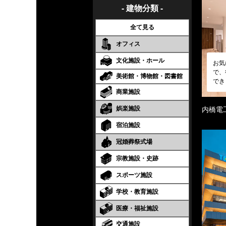
- 建物分類 -
全て見る
オフィス
文化施設・ホール
お気
で、
美術館・博物館・図書館
でき
商業施設
娯楽施設
内橋電
宿泊施設
冠婚葬祭式場
宗教施設・史跡
スポーツ施設
学校・教育施設
医療・福祉施設
交通施設