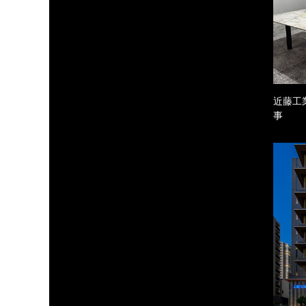
近藤工
事