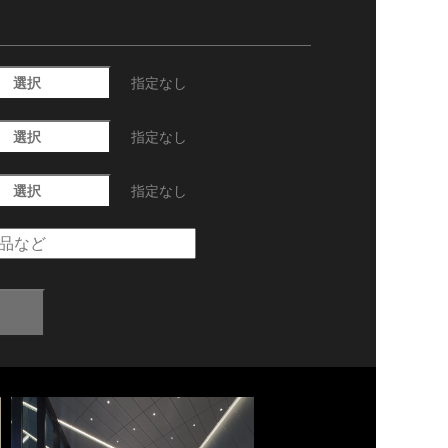
選択
指定なし
選択
指定なし
選択
指定なし