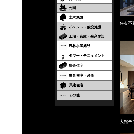
公園
土木施設
住友不
イベント・仮設施設
工場・倉庫・生産施設
農林水産施設
タワー・モニュメント
集合住宅
集合住宅（改修）
戸建住宅
その他
大館モ