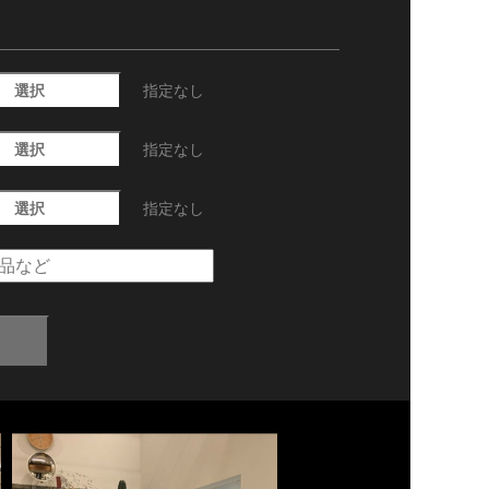
選択
指定なし
選択
指定なし
選択
指定なし