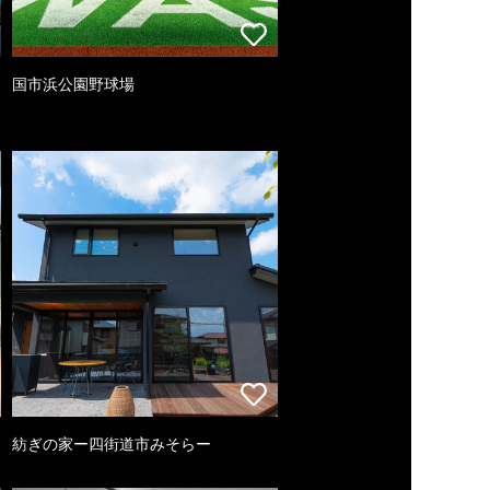
国市浜公園野球場
紡ぎの家ー四街道市みそらー