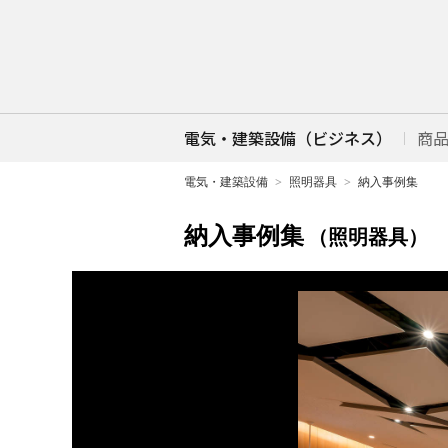
電気・建築設備（ビジネス）
商
電気・建築設備
照明器具
納入事例集
納入事例集
（照明器具）