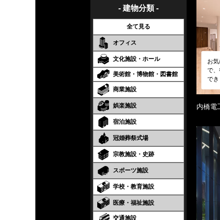
- 建物分類 -
全て見る
オフィス
文化施設・ホール
お気
で、
美術館・博物館・図書館
でき
商業施設
娯楽施設
内橋電
宿泊施設
冠婚葬祭式場
宗教施設・史跡
スポーツ施設
学校・教育施設
医療・福祉施設
交通施設