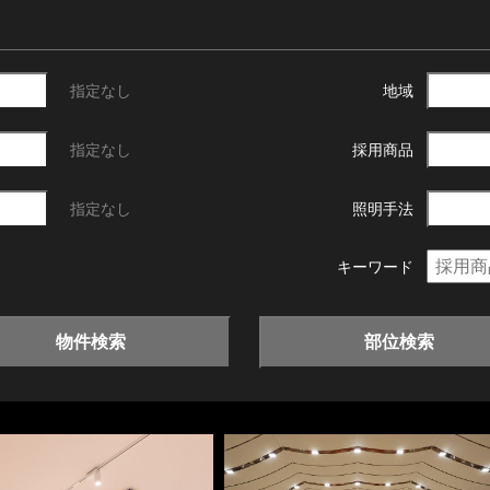
指定なし
地域
指定なし
採用商品
指定なし
照明手法
キーワード
物件検索
部位検索