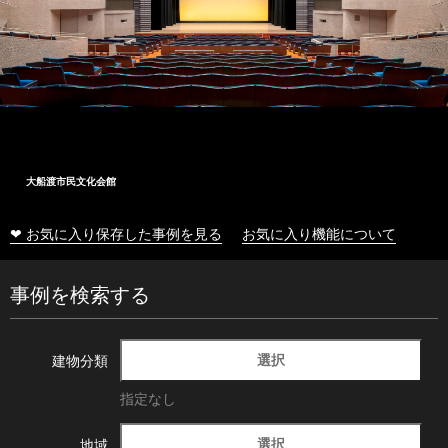
大船渡市民文化会館
❤ お気に入り保存した事例を見る
お気に入り機能について
事例を検索する
選択
建物分類
指定なし
選択
地域