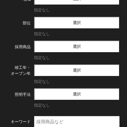
指定なし
選択
部位
指定なし
選択
採用商品
指定なし
竣工年・
選択
オープン年
指定なし
選択
照明手法
指定なし
キーワード