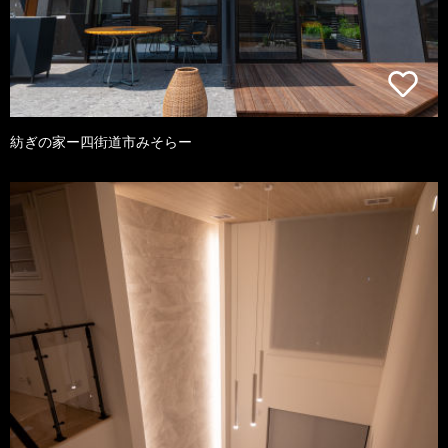
紡ぎの家ー四街道市みそらー