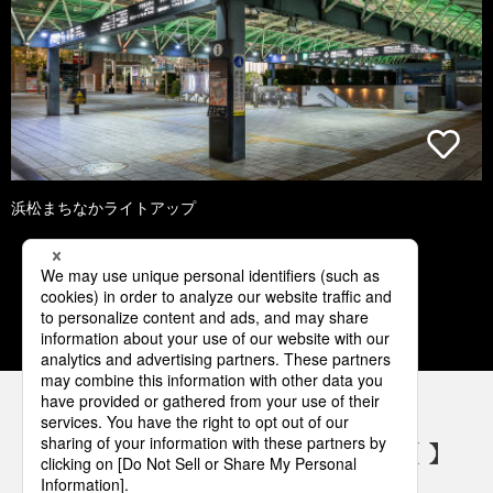
浜松まちなかライトアップ
1
2
3
4
5
パナソニックの電気設備 SNSアカウント