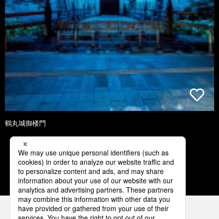
鶴丸城御楼門
2
3
4
5
6
パナソニックの電気設備 SNSアカウント