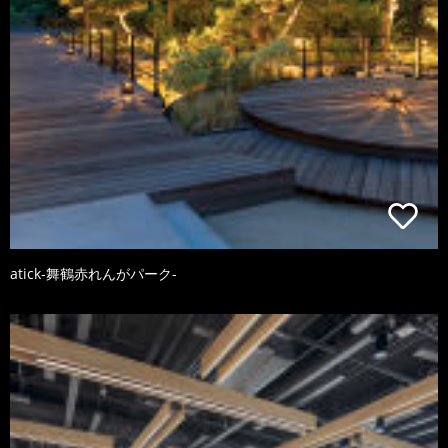
atick-舞鶴赤れんがパーク-