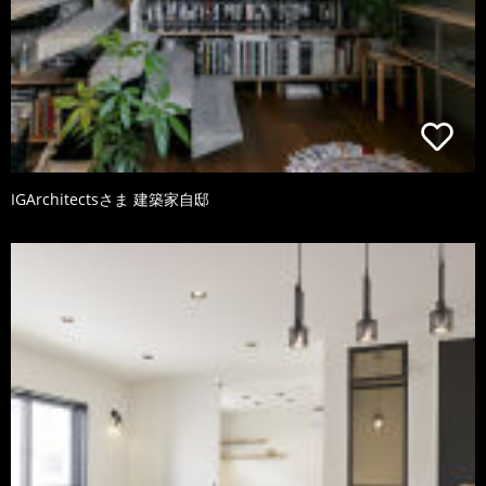
IGArchitectsさま 建築家自邸