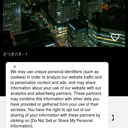
さつきた8・1
1
2
3
4
5
パナソニックの電気設備 SNSアカウント