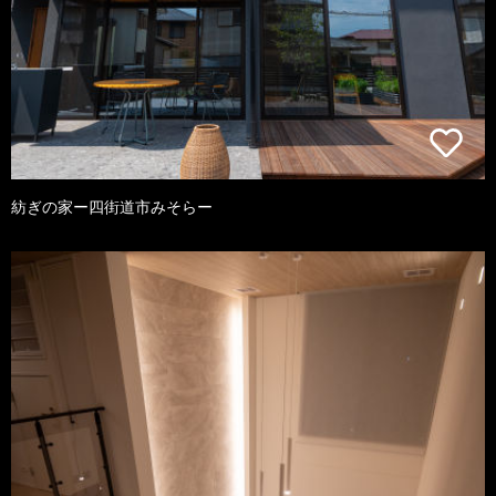
紡ぎの家ー四街道市みそらー