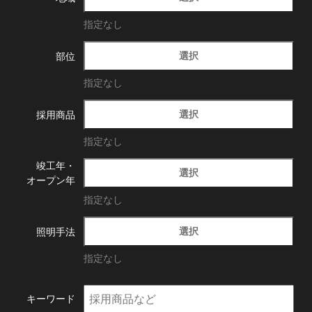
指定なし
選択
部位
指定なし
選択
採用商品
指定なし
竣工年・
選択
オープン年
指定なし
選択
照明手法
指定なし
キーワード