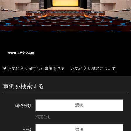
大船渡市民文化会館
❤ お気に入り保存した事例を見る
お気に入り機能について
事例を検索する
選択
建物分類
指定なし
選択
地域