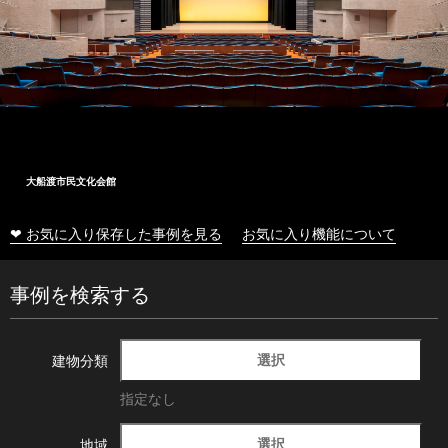
大船渡市民文化会館
❤ お気に入り保存した事例を見る
お気に入り機能について
事例を検索する
選択
建物分類
指定なし
選択
地域