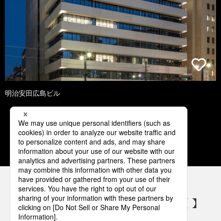
明治安田広島ビル
1
2
3
4
5
パナソニックの電気設備 SNSアカウント