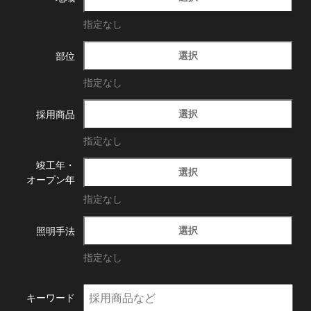
指定なし
選択
部位
指定なし
選択
採用商品
指定なし
竣工年・
選択
オープン年
指定なし
選択
照明手法
指定なし
キーワード