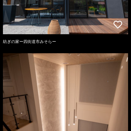
紡ぎの家ー四街道市みそらー