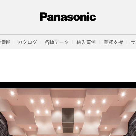
品情報
カタログ
各種データ
納入事例
業務支援
サ