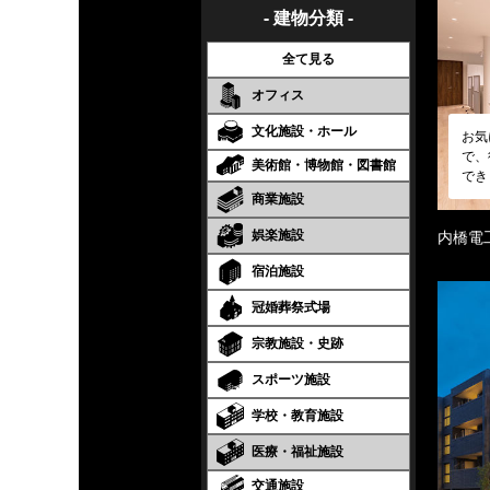
- 建物分類 -
全て見る
オフィス
文化施設・ホール
お気
で、
美術館・博物館・図書館
でき
商業施設
娯楽施設
内橋電
宿泊施設
冠婚葬祭式場
宗教施設・史跡
スポーツ施設
学校・教育施設
医療・福祉施設
交通施設