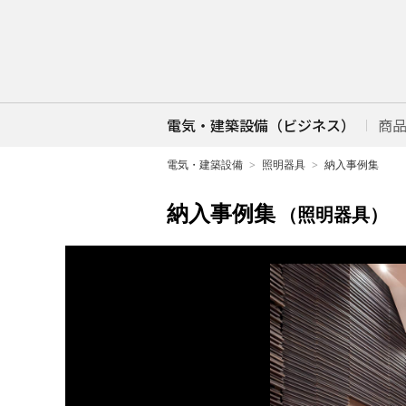
電気・建築設備（ビジネス）
商
電気・建築設備
照明器具
納入事例集
納入事例集
（照明器具）