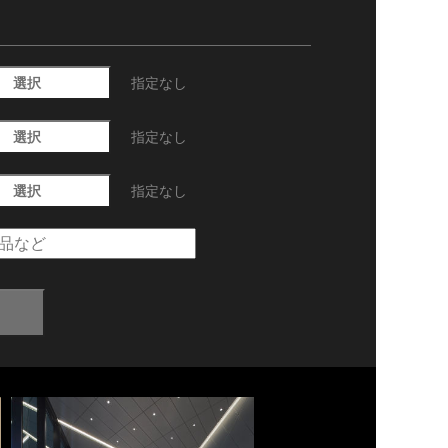
選択
指定なし
選択
指定なし
選択
指定なし