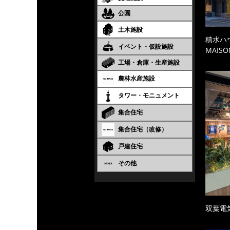
公園
土木施設
積水ハ
イベント・仮設施設
MAISO
工場・倉庫・生産施設
農林水産施設
タワー・モニュメント
集合住宅
集合住宅（改修）
戸建住宅
その他
双葉電