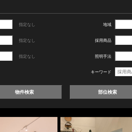
指定なし
地域
指定なし
採用商品
指定なし
照明手法
キーワード
物件検索
部位検索