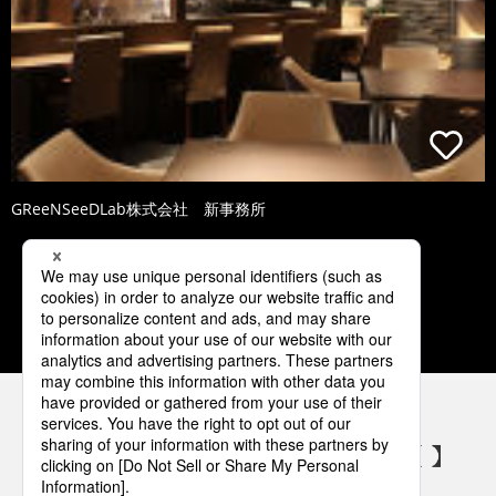
GReeNSeeDLab株式会社 新事務所
3
4
5
6
7
パナソニックの電気設備 SNSアカウント