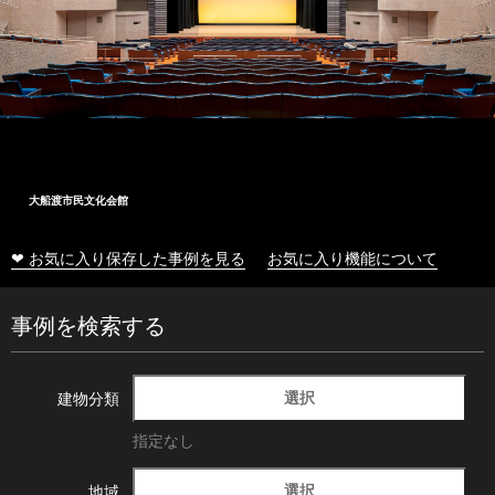
大船渡市民文化会館
❤ お気に入り保存した事例を見る
お気に入り機能について
事例を検索する
選択
建物分類
指定なし
選択
地域