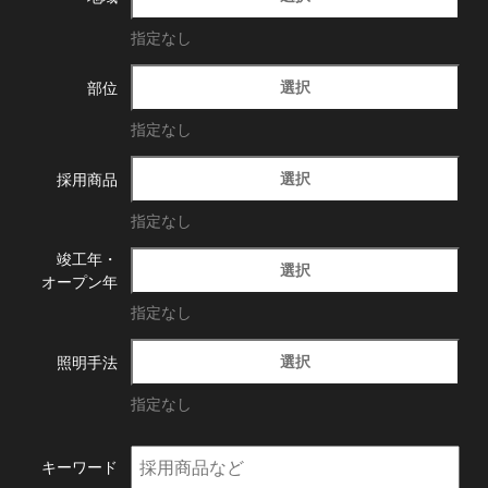
指定なし
選択
部位
指定なし
選択
採用商品
指定なし
竣工年・
選択
オープン年
指定なし
選択
照明手法
指定なし
キーワード