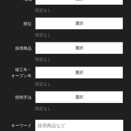
指定なし
選択
部位
指定なし
選択
採用商品
指定なし
竣工年・
選択
オープン年
指定なし
選択
照明手法
指定なし
キーワード