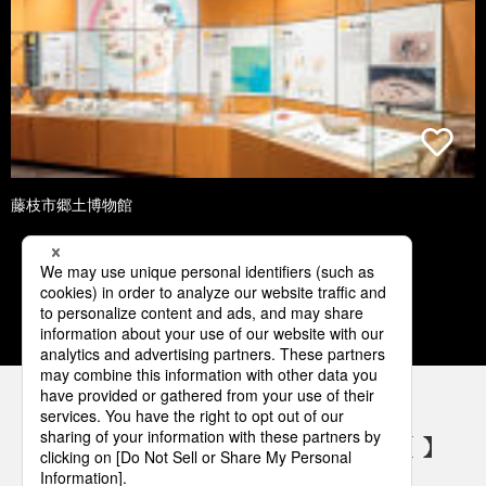
藤枝市郷土博物館
1
2
3
4
5
パナソニックの電気設備 SNSアカウント