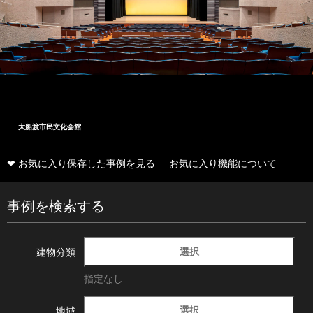
大船渡市民文化会館
❤ お気に入り保存した事例を見る
お気に入り機能について
事例を検索する
選択
建物分類
指定なし
選択
地域