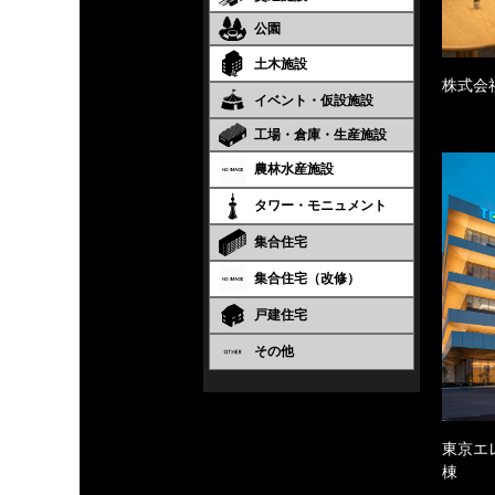
公園
土木施設
株式会
イベント・仮設施設
工場・倉庫・生産施設
農林水産施設
タワー・モニュメント
集合住宅
集合住宅（改修）
戸建住宅
その他
東京エ
棟