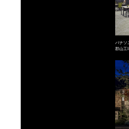
パナソ
郡山工