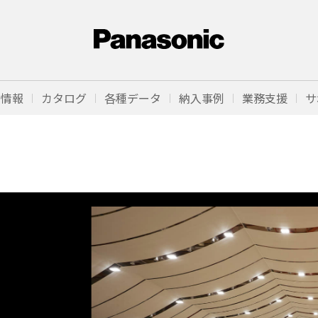
品情報
カタログ
各種データ
納入事例
業務支援
サ