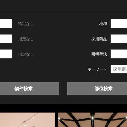
指定なし
地域
指定なし
採用商品
指定なし
照明手法
キーワード
物件検索
部位検索