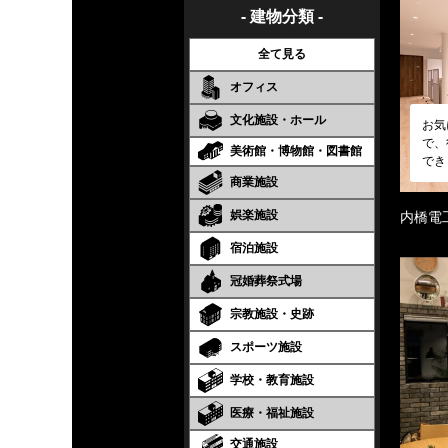
- 建物分類 -
全て見る
オフィス
文化施設・ホール
お気
で、
美術館・博物館・図書館
でき
商業施設
娯楽施設
内橋電
宿泊施設
冠婚葬祭式場
宗教施設・史跡
スポーツ施設
学校・教育施設
医療・福祉施設
交通施設