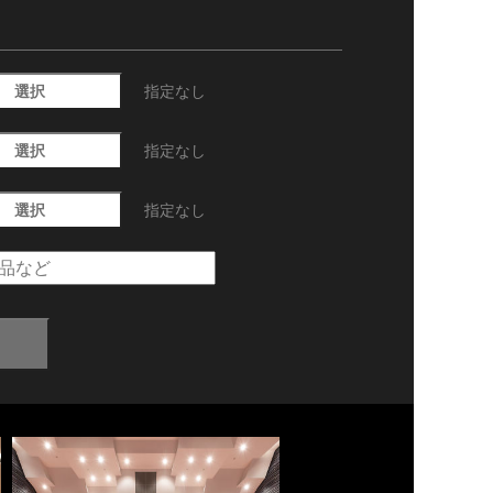
選択
指定なし
選択
指定なし
選択
指定なし