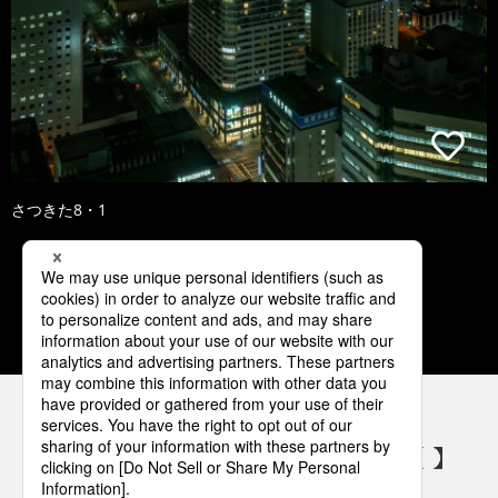
さつきた8・1
1
2
3
4
5
パナソニックの電気設備 SNSアカウント