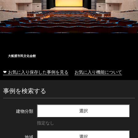
大船渡市民文化会館
❤ お気に入り保存した事例を見る
お気に入り機能について
事例を検索する
選択
建物分類
指定なし
選択
地域