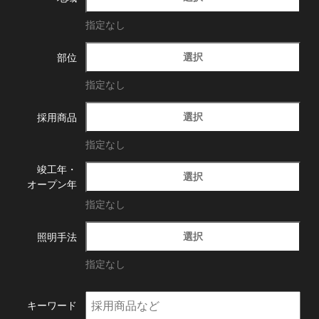
指定なし
選択
部位
指定なし
選択
採用商品
指定なし
竣工年・
選択
オープン年
指定なし
選択
照明手法
指定なし
キーワード