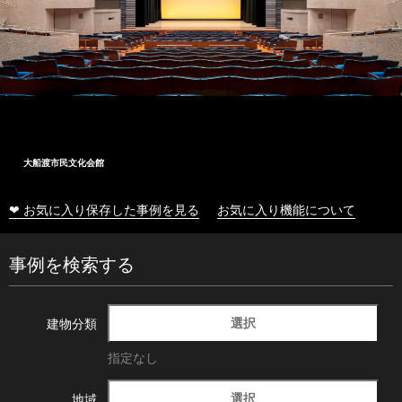
大船渡市民文化会館
❤ お気に入り保存した事例を見る
お気に入り機能について
事例を検索する
選択
建物分類
指定なし
選択
地域