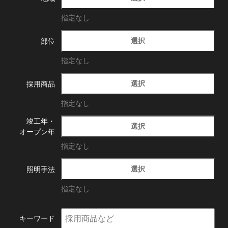
指定なし
選択
部位
指定なし
選択
採用商品
指定なし
竣工年・
選択
オープン年
指定なし
選択
照明手法
指定なし
キーワード