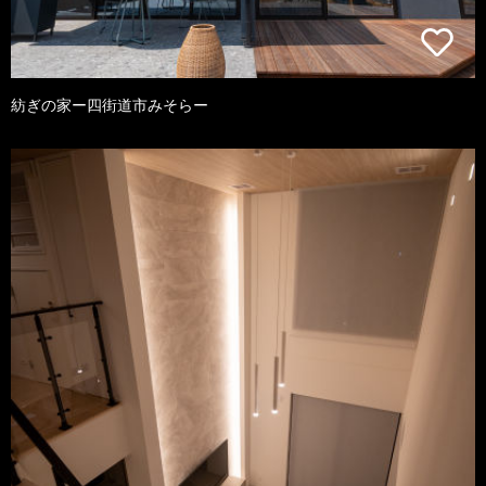
紡ぎの家ー四街道市みそらー