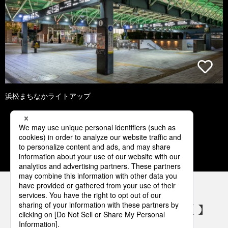
浜松まちなかライトアップ
1
2
3
4
5
パナソニックの電気設備 SNSアカウント