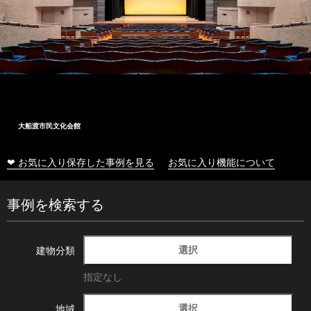
大船渡市民文化会館
❤ お気に入り保存した事例を見る
お気に入り機能について
事例を検索する
選択
建物分類
指定なし
選択
地域