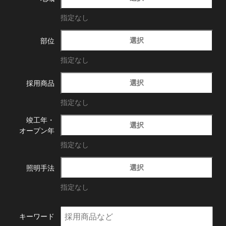
指定なし
選択
部位
指定なし
選択
採用商品
指定なし
竣工年・
選択
オープン年
指定なし
選択
照明手法
指定なし
キーワード