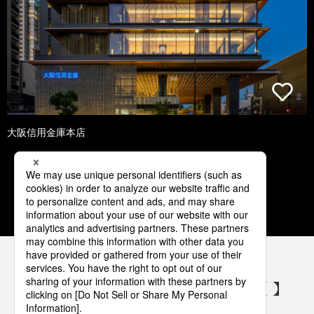
大阪信用金庫本店
1
2
3
4
5
パナソニックの電気設備 SNSアカウント