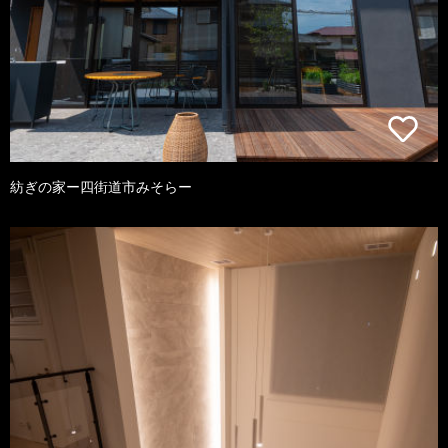
紡ぎの家ー四街道市みそらー