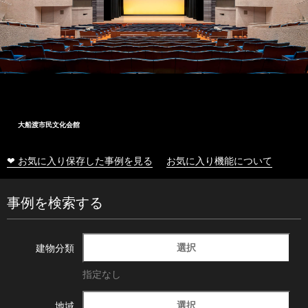
大船渡市民文化会館
❤ お気に入り保存した事例を見る
お気に入り機能について
事例を検索する
選択
建物分類
指定なし
選択
地域