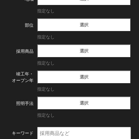
指定なし
選択
部位
指定なし
選択
採用商品
指定なし
竣工年・
選択
オープン年
指定なし
選択
照明手法
指定なし
キーワード