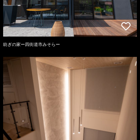
紡ぎの家ー四街道市みそらー