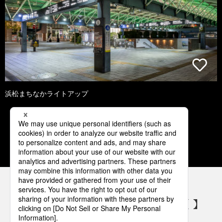
浜松まちなかライトアップ
1
2
3
4
5
パナソニックの電気設備 SNSアカウント