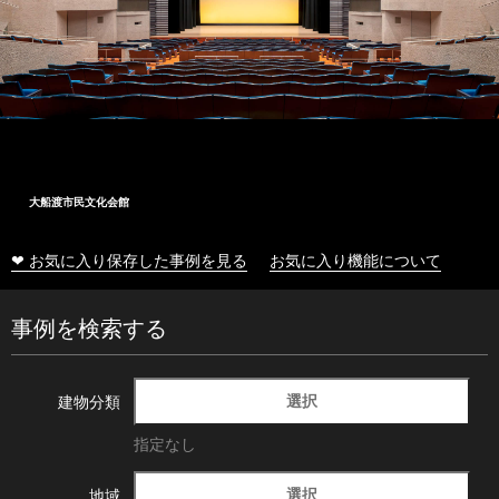
大船渡市民文化会館
❤ お気に入り保存した事例を見る
お気に入り機能について
事例を検索する
選択
建物分類
指定なし
選択
地域