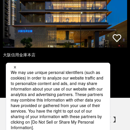
大阪信用金庫本店
1
2
3
4
5
パナソニックの電気設備 SNSアカウント