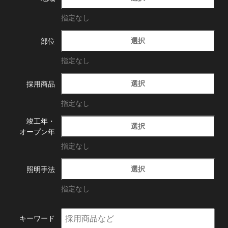
指定なし
選択
部位
指定なし
選択
採用商品
指定なし
竣工年・
選択
オープン年
指定なし
選択
照明手法
指定なし
キーワード